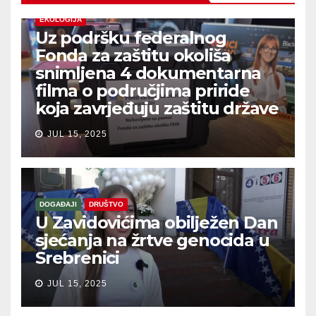
EKOLOGIJA
Uz podršku federalnog
Fonda za zaštitu okoliša
snimljena 4 dokumentarna
filma o područjima priride
koja zavrjeđuju zaštitu države
JUL 15, 2025
DOGAĐAJI
DRUŠTVO
U Zavidovićima obilježen Dan
sjećanja na žrtve genocida u
Srebrenici
JUL 15, 2025