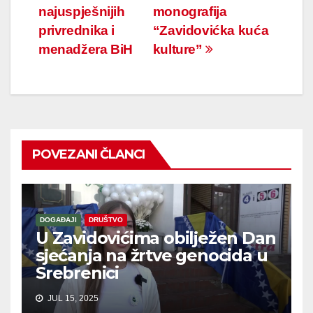
najuspješnijih
monografija
članaka
privrednika i
“Zavidovićka kuća
menadžera BiH
kulture”
POVEZANI ČLANCI
DOGAĐAJI
DRUŠTVO
U Zavidovićima obilježen Dan
sjećanja na žrtve genocida u
Srebrenici
JUL 15, 2025