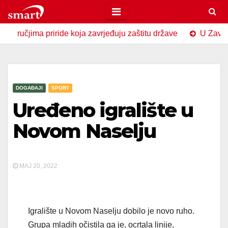
Skip
to
ma priride koja zavrjeđuju zaštitu države
U Zavidovićima 
content
DOGAĐAJI
SPORT
Uređeno igralište u
Novom Naselju
MAJ 20, 2022
Igralište u Novom Naselju dobilo je novo ruho.
Grupa mladih očistila ga je, ocrtala linije,