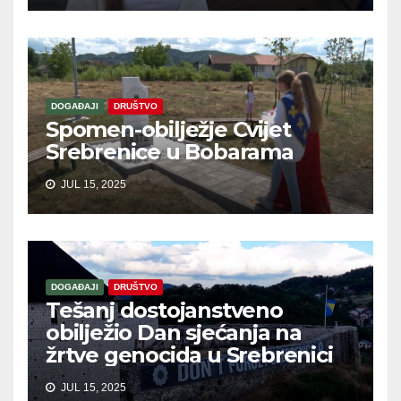
DOGAĐAJI
DRUŠTVO
Spomen-obilježje Cvijet
Srebrenice u Bobarama
JUL 15, 2025
DOGAĐAJI
DRUŠTVO
Tešanj dostojanstveno
obilježio Dan sjećanja na
žrtve genocida u Srebrenici
JUL 15, 2025