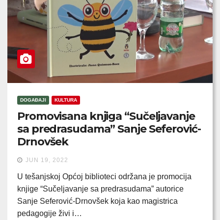
DOGAĐAJI
KULTURA
Promovisana knjiga “Sučeljavanje
sa predrasudama” Sanje Seferović-
Drnovšek
JUN 19, 2022
U tešanjskoj Općoj biblioteci održana je promocija
knjige “Sučeljavanje sa predrasudama” autorice
Sanje Seferović-Drnovšek koja kao magistrica
pedagogije živi i…