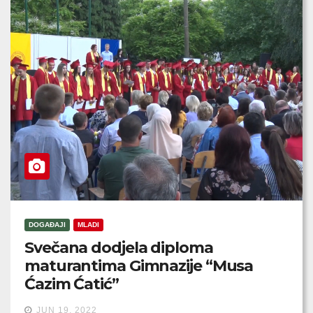
DOGAĐAJI
MLADI
Svečana dodjela diploma
maturantima Gimnazije “Musa
Ćazim Ćatić”
JUN 19, 2022