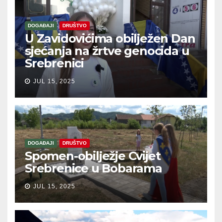
DOGAĐAJI
DRUŠTVO
U Zavidovićima obilježen Dan
sjećanja na žrtve genocida u
Srebrenici
JUL 15, 2025
DOGAĐAJI
DRUŠTVO
Spomen-obilježje Cvijet
Srebrenice u Bobarama
JUL 15, 2025