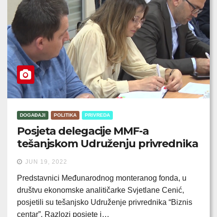
DOGAĐAJI
POLITIKA
PRIVREDA
Posjeta delegacije MMF-a
tešanjskom Udruženju privrednika
JUN 19, 2022
Predstavnici Međunarodnog monteranog fonda, u
društvu ekonomske analitičarke Svjetlane Cenić,
posjetili su tešanjsko Udruženje privrednika “Biznis
centar”. Razlozi posjete i…