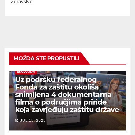
Zdravstvo
MOŽDA STE PROPUSTILI
EKOLOGIJA
Uz podršku federalnog
Fonda za zaštitu okoliša
snimljena 4 dokumentarna
filma o područjima priride
koja zavrjeđuju zaštitu države
JUL 15, 2025