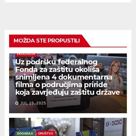
MOŽDA STE PROPUSTILI
EKOLOGIJA
Uz podršku federalnog
Fonda za zaštitu okoliša
snimljena 4 dokumentarna
filma o područjima priride
koja zavrjeđuju zaštitu države
JUL 15, 2025
DOGAĐAJI
DRUŠTVO