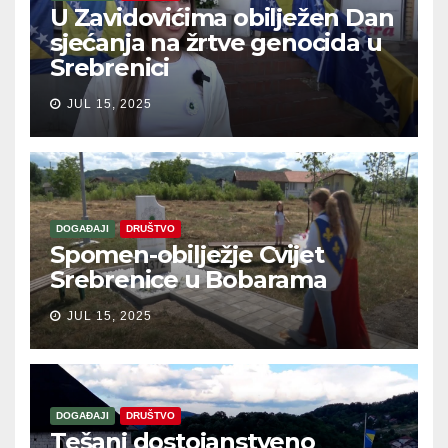
U Zavidovićima obilježen Dan
sjećanja na žrtve genocida u
Srebrenici
JUL 15, 2025
DOGAĐAJI
DRUŠTVO
Spomen-obilježje Cvijet
Srebrenice u Bobarama
JUL 15, 2025
DOGAĐAJI
DRUŠTVO
Tešanj dostojanstveno