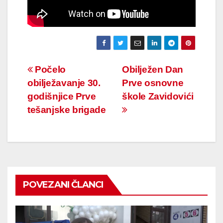
Navigacija
Počelo
Obilježen Dan
obilježavanje 30.
Prve osnovne
članaka
godišnjice Prve
škole Zavidovići
tešanjske brigade
POVEZANI ČLANCI