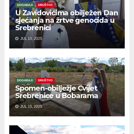
DOGAĐAJI
DRUŠTVO
U Zavidovićima obilježen Dan
sjećanja na žrtve genocida u
Srebrenici
JUL 15, 2025
DOGAĐAJI
DRUŠTVO
Spomen-obilježje Cvijet
Srebrenice u Bobarama
JUL 15, 2025