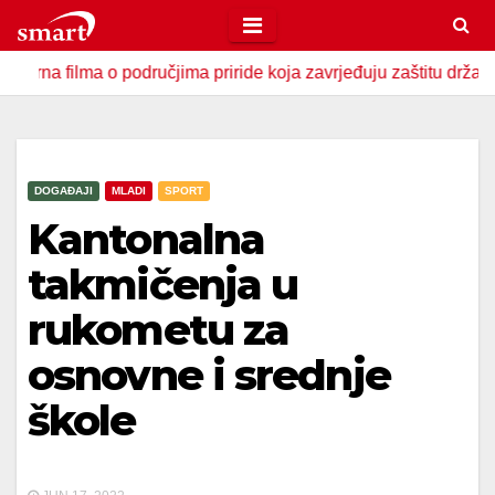
Skip
to
lma o područjima priride koja zavrjeđuju zaštitu države
U
content
DOGAĐAJI
MLADI
SPORT
Kantonalna
takmičenja u
rukometu za
osnovne i srednje
škole