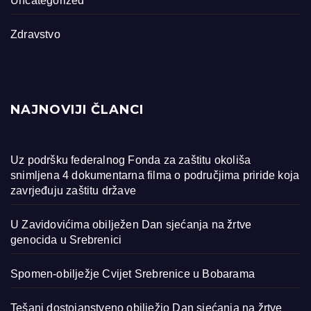
Uncategorized
Zdravstvo
NAJNOVIJI ČLANCI
Uz podršku federalnog Fonda za zaštitu okoliša
snimljena 4 dokumentarna filma o područjima priride koja
zavrjeđuju zaštitu države
U Zavidovićima obilježen Dan sjećanja na žrtve
genocida u Srebrenici
Spomen-obilježje Cvijet Srebrenice u Bobarama
Tešanj dostojanstveno obilježio Dan sjećanja na žrtve