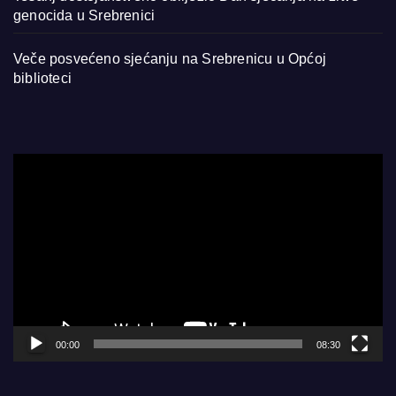
genocida u Srebrenici
Veče posvećeno sjećanju na Srebrenicu u Općoj
biblioteci
Video
Player
00:00
08:30