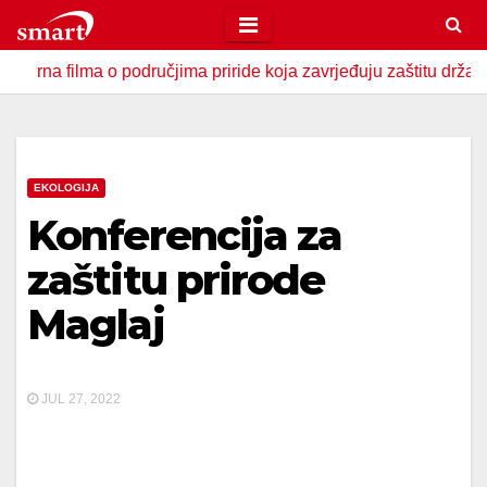
Skip
to
ilma o područjima priride koja zavrjeđuju zaštitu države
content
EKOLOGIJA
Konferencija za
zaštitu prirode
Maglaj
JUL 27, 2022