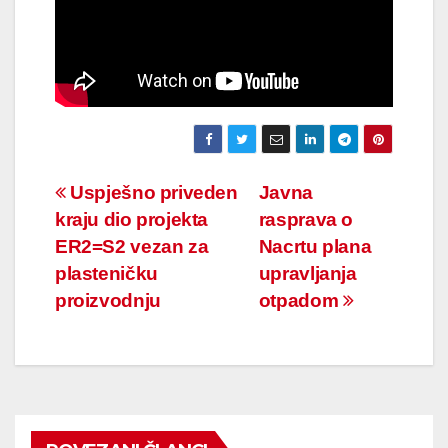
Navigacija
Uspješno priveden
Javna
kraju dio projekta
rasprava o
članaka
ER2=S2 vezan za
Nacrtu plana
plasteničku
upravljanja
proizvodnju
otpadom