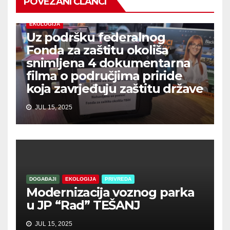
POVEZANI ČLANCI
EKOLOGIJA
Uz podršku federalnog
Fonda za zaštitu okoliša
snimljena 4 dokumentarna
filma o područjima priride
koja zavrjeđuju zaštitu države
JUL 15, 2025
DOGAĐAJI
EKOLOGIJA
PRIVREDA
Modernizacija voznog parka
u JP “Rad” TEŠANJ
JUL 15, 2025