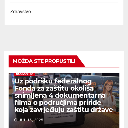
Zdravstvo
MOŽDA STE PROPUSTILI
EKOLOGIJA
Uz podršku federalnog
Fonda za zaštitu okoliša
snimljena 4 dokumentarna
filma o područjima priride
koja zavrjeđuju zaštitu države
JUL 15, 2025