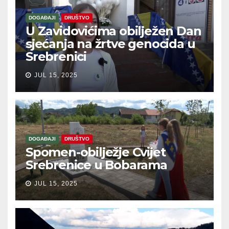
DOGAĐAJI
DRUŠTVO
U Zavidovićima obilježen Dan
sjećanja na žrtve genocida u
Srebrenici
JUL 15, 2025
DOGAĐAJI
DRUŠTVO
Spomen-obilježje Cvijet
Srebrenice u Bobarama
JUL 15, 2025