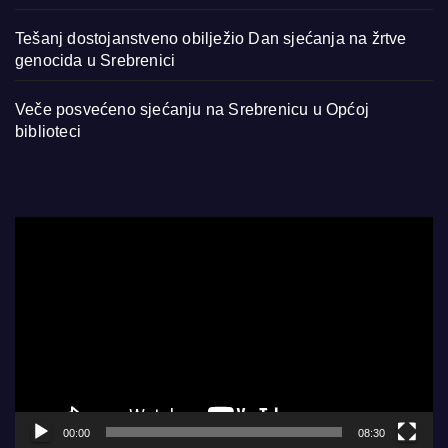
Tešanj dostojanstveno obilježio Dan sjećanja na žrtve
genocida u Srebrenici
Veče posvećeno sjećanju na Srebrenicu u Općoj
biblioteci
Video
Player
00:00
08:30