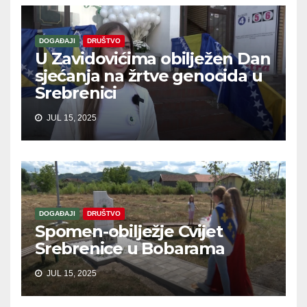
DOGAĐAJI
DRUŠTVO
U Zavidovićima obilježen Dan
sjećanja na žrtve genocida u
Srebrenici
JUL 15, 2025
DOGAĐAJI
DRUŠTVO
Spomen-obilježje Cvijet
Srebrenice u Bobarama
JUL 15, 2025