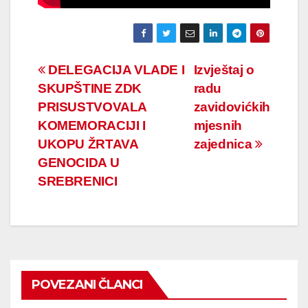
Navigacija
DELEGACIJA VLADE I
Izvještaj o
SKUPŠTINE ZDK
radu
članaka
PRISUSTVOVALA
zavidovićkih
KOMEMORACIJI I
mjesnih
UKOPU ŽRTAVA
zajednica
GENOCIDA U
SREBRENICI
POVEZANI ČLANCI