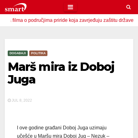
Skip
to
 o područjima priride koja zavrjeđuju zaštitu države
U Za
content
DOGAĐAJI
POLITIKA
Marš mira iz Doboj
Juga
JUL 8, 2022
I ove godine građani Doboj Juga uzimaju
učešće u Maršu mira Doboj Jug – Nezuk –