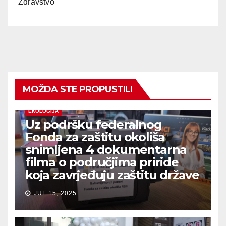
Zdravstvo
MOŽDA STE PROPUSTILI
EKOLOGIJA
Uz podršku federalnog
Fonda za zaštitu okoliša
snimljena 4 dokumentarna
filma o područjima priride
koja zavrjeđuju zaštitu države
JUL 15, 2025