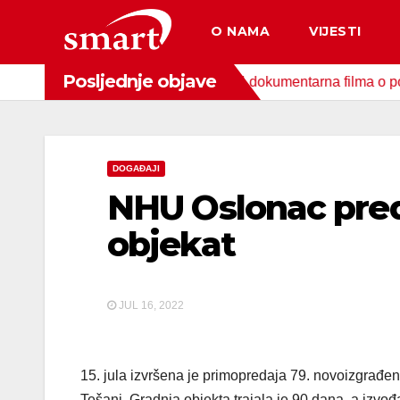
Skip
O NAMA
VIJESTI
to
content
Posljednje objave
a za zaštitu okoliša snimljena 4 dokumentarna filma o područji
DOGAĐAJI
NHU Oslonac preda
objekat
JUL 16, 2022
15. jula izvršena je primopredaja 79. novoizgrađ
Tešanj. Gradnja objekta trajala je 90 dana, a izvo