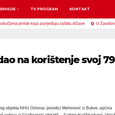
EMISIJE
TV PROGRAM
KONTAKT
ma priride koja zavrjeđuju zaštitu države
U Zavidovićima 
o na korištenje svoj 79
enog objekta NHU Oslonac porodici Mehinović iz Bukve, općina
đač radova je Građevinski obrt HS – Sadmir Hadžikadunić. Vrije