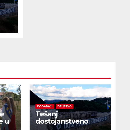
e
DOGAĐAJI
DRUŠTVO
je
Tešanj
e u
dostojanstveno
obilježio Dan