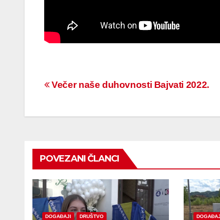
Navigacija
Večer naše duhovnosti Bajvati 2022.
članaka
POVEZANI ČLANCI
DOGAĐAJI
DRUŠTVO
DOGAĐAJ