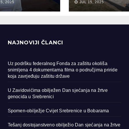
15, 2025
JUL 15, 2025
ocida u
renici
NAJNOVIJI ČLANCI
Uz podršku federalnog Fonda za zaštitu okoliša
snimljena 4 dokumentarna filma o područjima priride
koja zavrjeđuju zaštitu države
U Zavidovićima obilježen Dan sjećanja na žrtve
genocida u Srebrenici
Spomen-obilježje Cvijet Srebrenice u Bobarama
Tešanj dostojanstveno obilježio Dan sjećanja na žrtve