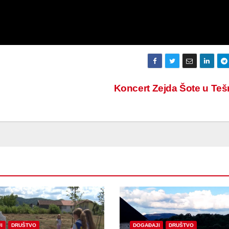
Koncert Zejda Šote u Te
I
DRUŠTVO
DOGAĐAJI
DRUŠTVO