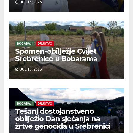
JUL 15, 2025
DOGAĐAJI
DRUŠTVO
Spomen-obilježje Cvijet
Srebrenice u Bobarama
JUL 15, 2025
DOGAĐAJI
DRUŠTVO
Tešanj dostojanstveno
obilježio Dan sjećanja na
žrtve genocida u Srebrenici