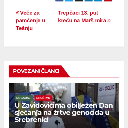
Navigacija
Veče za
Trepčaci 13. put
pamćenje u
kreću na Marš mira
članaka
Tešnju
POVEZANI ČLANCI
DOGAĐAJI
DRUŠTVO
U Zavidovićima obilježen Dan
sjećanja na žrtve genocida u
Srebrenici