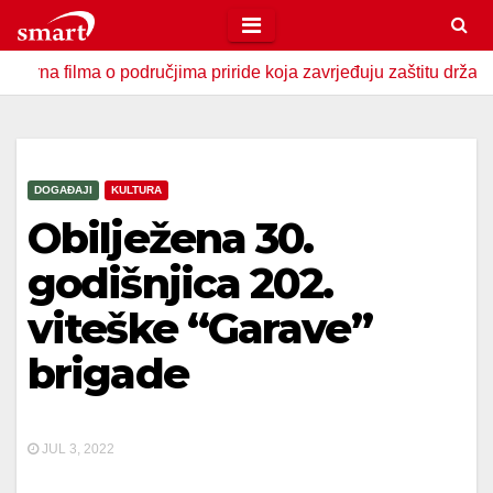
Skip
to
lma o područjima priride koja zavrjeđuju zaštitu države
U
content
DOGAĐAJI
KULTURA
Obilježena 30.
godišnjica 202.
viteške “Garave”
brigade
JUL 3, 2022