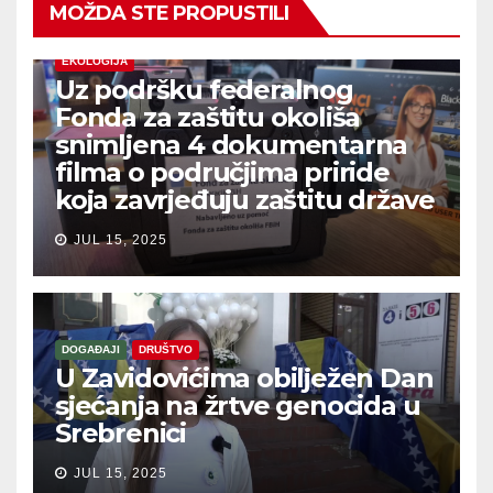
MOŽDA STE PROPUSTILI
EKOLOGIJA
Uz podršku federalnog
Fonda za zaštitu okoliša
snimljena 4 dokumentarna
filma o područjima priride
koja zavrjeđuju zaštitu države
JUL 15, 2025
DOGAĐAJI
DRUŠTVO
U Zavidovićima obilježen Dan
sjećanja na žrtve genocida u
Srebrenici
JUL 15, 2025