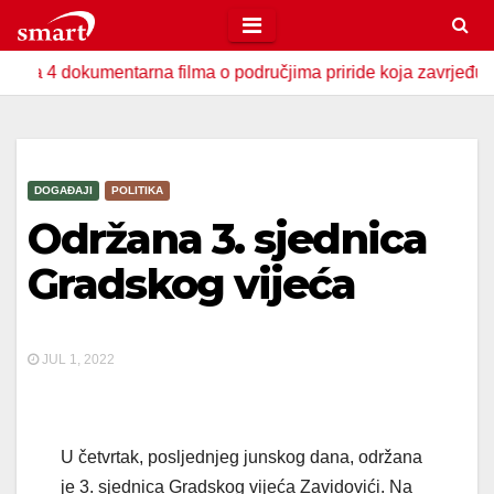
Skip
to
okumentarna filma o područjima priride koja zavrjeđuju zaštitu 
content
DOGAĐAJI
POLITIKA
Održana 3. sjednica
Gradskog vijeća
JUL 1, 2022
U četvrtak, posljednjeg junskog dana, održana
je 3. sjednica Gradskog vijeća Zavidovići. Na