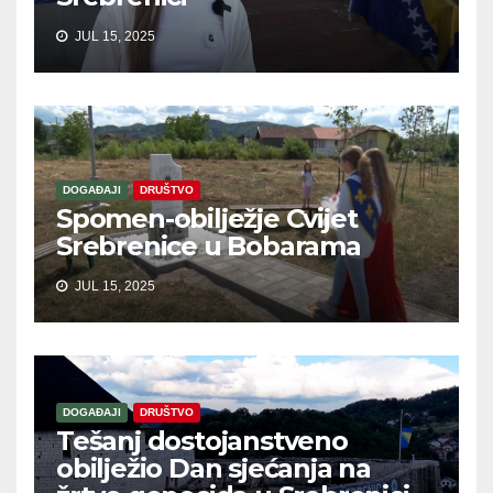
JUL 15, 2025
DOGAĐAJI
DRUŠTVO
Spomen-obilježje Cvijet
Srebrenice u Bobarama
JUL 15, 2025
DOGAĐAJI
DRUŠTVO
Tešanj dostojanstveno
obilježio Dan sjećanja na