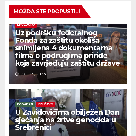
MOŽDA STE PROPUSTILI
EKOLOGIJA
Uz podršku federalnog
Fonda za zaštitu okoliša
snimljena 4 dokumentarna
filma o područjima priride
koja zavrjeđuju zaštitu države
JUL 15, 2025
DOGAĐAJI
DRUŠTVO
U Zavidovićima obilježen Dan
sjećanja na žrtve genocida u
Srebrenici