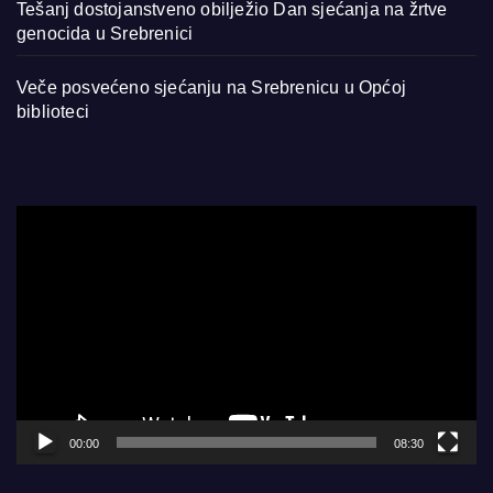
Tešanj dostojanstveno obilježio Dan sjećanja na žrtve
genocida u Srebrenici
Veče posvećeno sjećanju na Srebrenicu u Općoj
biblioteci
Video
Player
00:00
08:30