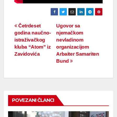
Navigacija
Četrdeset
Ugovor sa
godina naučno-
njemačkom
članaka
istraživačkog
nevladinom
kluba “Atom” iz
organizacijom
Zavidovića
Arbaiter Samariten
Bund
POVEZANI ČLANCI