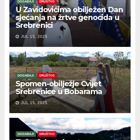
DOGAĐAJI
DRUŠTVO
U Zavidovićima obilježen Dan
sjećanja na žrtve genocida u
Srebrenici
JUL 15, 2025
DOGAĐAJI
DRUŠTVO
Spomen-obilježje Cvijet
Srebrenice u Bobarama
JUL 15, 2025
DOGAĐAJI
DRUŠTVO