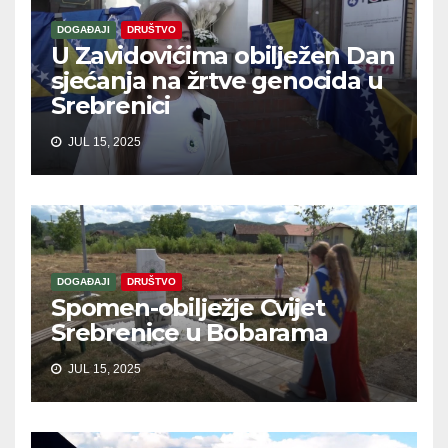
DOGAĐAJI
DRUŠTVO
U Zavidovićima obilježen Dan
sjećanja na žrtve genocida u
Srebrenici
JUL 15, 2025
DOGAĐAJI
DRUŠTVO
Spomen-obilježje Cvijet
Srebrenice u Bobarama
JUL 15, 2025