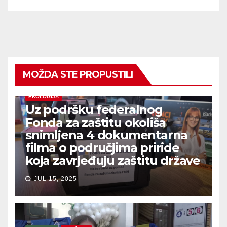
MOŽDA STE PROPUSTILI
EKOLOGIJA
Uz podršku federalnog
Fonda za zaštitu okoliša
snimljena 4 dokumentarna
filma o područjima priride
koja zavrjeđuju zaštitu države
JUL 15, 2025