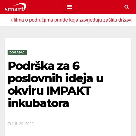
Skip
to
a o područjima priride koja zavrjeđuju zaštitu države
U Z
content
DOGAĐAJI
Podrška za 6
poslovnih ideja u
okviru IMPAKT
inkubatora
JUL 29, 2022