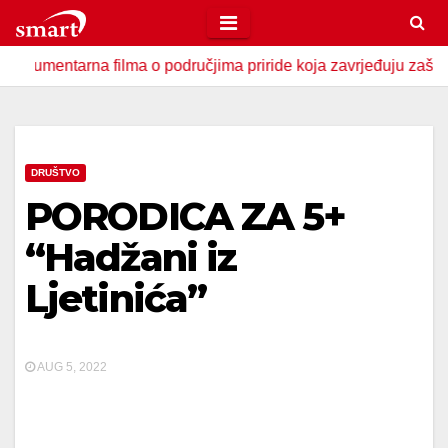
Skip
to
arna filma o područjima priride koja zavrjeđuju zaštitu države
content
DRUŠTVO
PORODICA ZA 5+
“Hadžani iz
Ljetinića”
AUG 5, 2022