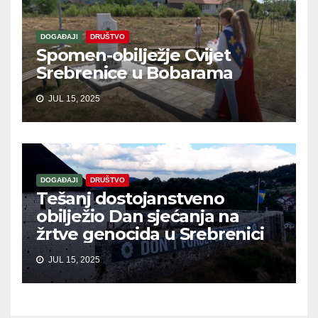
DOGAĐAJI
DRUŠTVO
Spomen-obilježje Cvijet
Srebrenice u Bobarama
JUL 15, 2025
DOGAĐAJI
DRUŠTVO
Tešanj dostojanstveno
obilježio Dan sjećanja na
žrtve genocida u Srebrenici
JUL 15, 2025