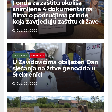
Fonda za zaštitu okoliša
snimljena 4 dokumentarna
filma o područjima priride
koja zavrjeđuju zaštitu države
JUL 15, 2025
DOGAĐAJI
DRUŠTVO
U Zavidovićima obilježen Dan
sjećanja na žrtve genocida u
Srebrenici
JUL 15, 2025