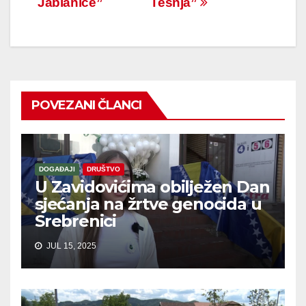
Jablanice”
Tešnja”
POVEZANI ČLANCI
DOGAĐAJI
DRUŠTVO
U Zavidovićima obilježen Dan
sjećanja na žrtve genocida u
Srebrenici
JUL 15, 2025