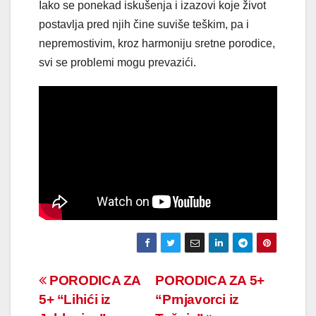
Iako se ponekad iskušenja i izazovi koje život
postavlja pred njih čine suviše teškim, pa i
nepremostivim, kroz harmoniju sretne porodice,
svi se problemi mogu prevazići.
Navigacija
PORODICA ZA
PORODICA ZA 5+
5+ “Lihići iz
“Prnjavorci iz
članaka