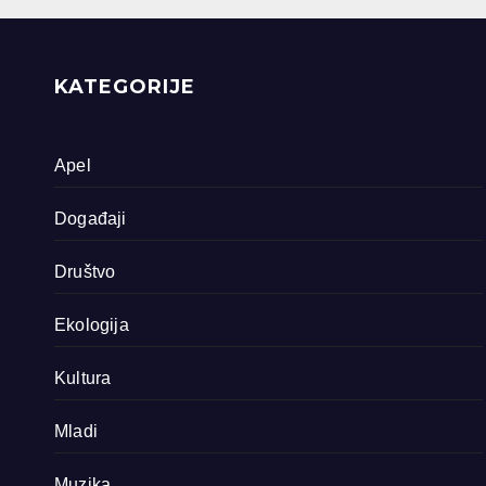
filma o područjima
priride koja
zavrjeđuju zaštitu
države
KATEGORIJE
Apel
Događaji
Društvo
Ekologija
Kultura
Mladi
Muzika