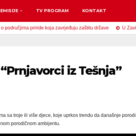
EMISIJE
TV PROGRAM
KONTAKT
jima priride koja zavrjeđuju zaštitu države
U Zavidovićim
Prnjavorci iz Tešnja”
a sa troje ili više djece, koje uprkos trendu da današnje porod
iličnom porodičnom ambijentu.