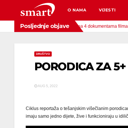
Skip
O NAMA
VIJESTI
to
content
Posljednje objave
nda za zaštitu okoliša snimljena 4 dokumentarna filma o područ
DRUŠTVO
PORODICA ZA 5+ “
AUG 5, 2022
Ciklus reportaža o tešanjskim višečlanim porodicam
imaju samo jedno dijete, žive i funkcioniraju u id