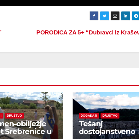
”
PORODICA ZA 5+ “Dubravci iz Kraše
I
DRUŠTVO
DOGAĐAJI
DRUŠTVO
en-obilježje
Tešanj
et Srebrenice u
dostojanstveno