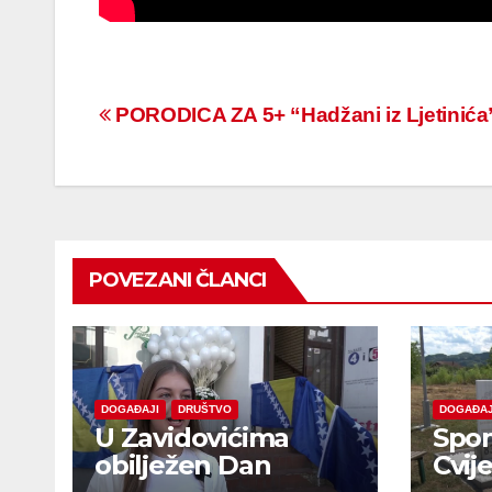
Navigacija
PORODICA ZA 5+ “Hadžani iz Ljetinića
članaka
POVEZANI ČLANCI
DOGAĐAJI
DRUŠTVO
DOGAĐAJ
U Zavidovićima
Spom
obilježen Dan
Cvij