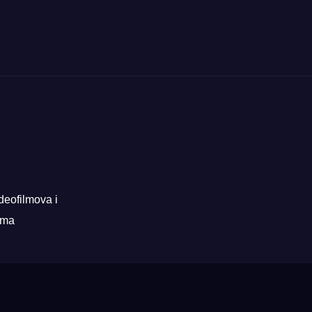
deofilmova i
rama