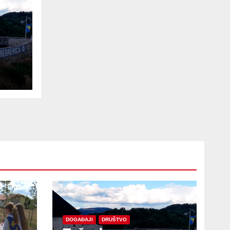
e
DOGAĐAJI
DRUŠTVO