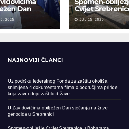
vidovićima
Spomen-obiljež
ježen Dan
Cvijet Srebrenic
anja na žrtve
Bobarama
15, 2025
JUL 15, 2025
ocida u
renici
NAJNOVIJI ČLANCI
Uz podršku federalnog Fonda za zaštitu okoliša
snimljena 4 dokumentarna filma o područjima priride
koja zavrjeđuju zaštitu države
U Zavidovićima obilježen Dan sjećanja na žrtve
genocida u Srebrenici
Spomen-obilježje Cvijet Srebrenice u Bobarama