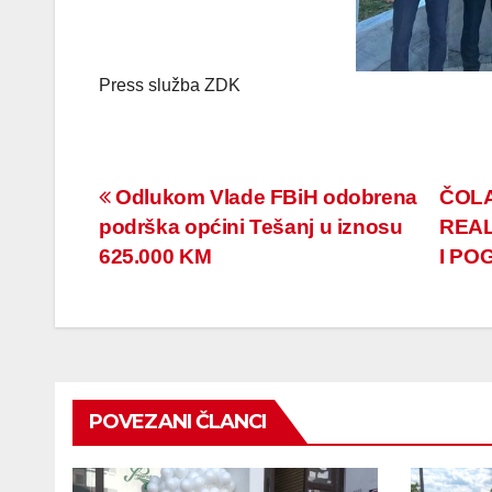
Press služba ZDK
Navigacija
Odlukom Vlade FBiH odobrena
ČOLA
podrška općini Tešanj u iznosu
REAL
članaka
625.000 KM
I PO
POVEZANI ČLANCI