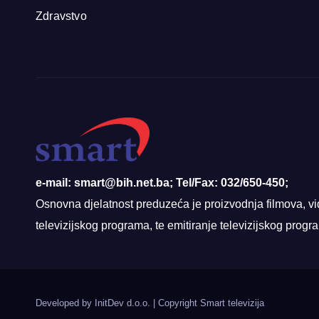
Zdravstvo
e-mail: smart@bih.net.ba; Tel/Fax: 032/650-450;
Osnovna djelatnost preduzeća je proizvodnja filmova, vi
televizijskog programa, te emitiranje televizijskog prog
Developed by InitDev d.o.o.
|
Copyright Smart televizija