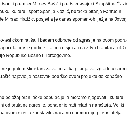
dvodili premijer Mirnes Bašić i predsjedavajući Skupštine Ćaz
 nauku, kulturu i sport Spahija Kozlić, boračka pitanja Fahrudin
de Mirsad Hadžić, posjetila je danas spomen-obilježje na Jovor
ćko-teslićkom ratištu i bedem odbrane od agresije na ovom podru
apočeta prošle godine, trajno će sjećati na žrtvu branilaca i 407
rmije Republike Bosne i Hercegovine.
ine je putem Ministarstva za boračka pitanja za izgradnju spom
 Bašić najavio je nastavak podrške ovom projektu do konačne
o položaj branilačke populacije, a moramo njegovati i kulturu
i od brutalne agresije, ponajprije radi mladih naraštaja. Veliki lj
 na ovom mjestu zaustavili značajno nadmoćnijeg neprijatelja –