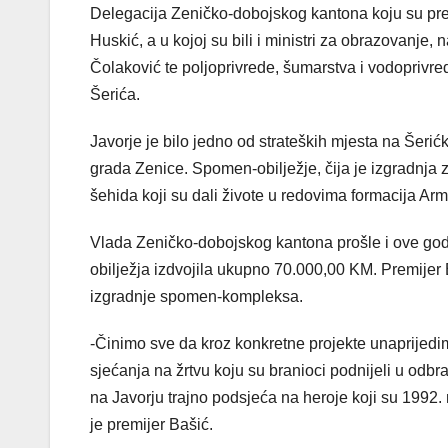
Delegacija Zeničko-dobojskog kantona koju su pre
Huskić, a u kojoj su bili i ministri za obrazovanje,
Čolaković te poljoprivrede, šumarstva i vodoprivre
Šerića.
Javorje je bilo jedno od strateških mjesta na Šeri
grada Zenice. Spomen-obilježje, čija je izgradnja z
šehida koji su dali živote u redovima formacija A
Vlada Zeničko-dobojskog kantona prošle i ove god
obilježja izdvojila ukupno 70.000,00 KM. Premijer
izgradnje spomen-kompleksa.
-Činimo sve da kroz konkretne projekte unaprijedim
sjećanja na žrtvu koju su branioci podnijeli u odbran
na Javorju trajno podsjeća na heroje koji su 1992.
je premijer Bašić.