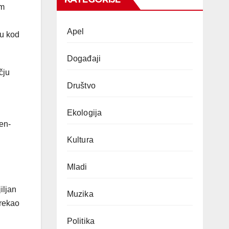
im
Apel
ju kod
Događaji
čju
Društvo
Ekologija
en-
Kultura
Mladi
iljan
Muzika
 rekao
Politika