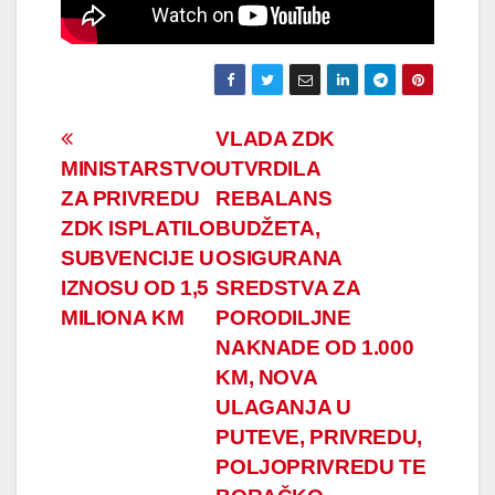
Navigacija
VLADA ZDK
MINISTARSTVO
UTVRDILA
članaka
ZA PRIVREDU
REBALANS
ZDK ISPLATILO
BUDŽETA,
SUBVENCIJE U
OSIGURANA
IZNOSU OD 1,5
SREDSTVA ZA
MILIONA KM
PORODILJNE
NAKNADE OD 1.000
KM, NOVA
ULAGANJA U
PUTEVE, PRIVREDU,
POLJOPRIVREDU TE