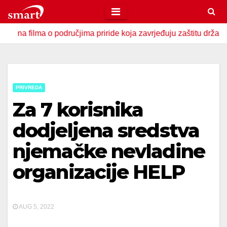
Skip
to
ilma o područjima priride koja zavrjeđuju zaštitu države
content
PRIVREDA
Za 7 korisnika
dodjeljena sredstva
njemačke nevladine
organizacije HELP
AUG 5, 2022