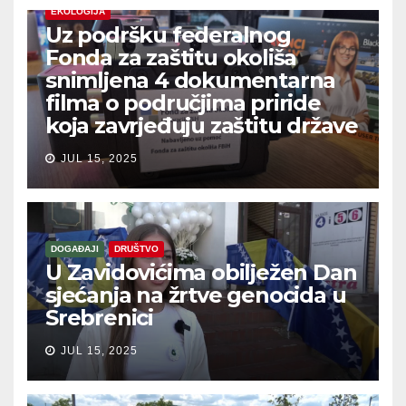
EKOLOGIJA
Uz podršku federalnog
Fonda za zaštitu okoliša
snimljena 4 dokumentarna
filma o područjima priride
koja zavrjeđuju zaštitu države
JUL 15, 2025
DOGAĐAJI
DRUŠTVO
U Zavidovićima obilježen Dan
sjećanja na žrtve genocida u
Srebrenici
JUL 15, 2025