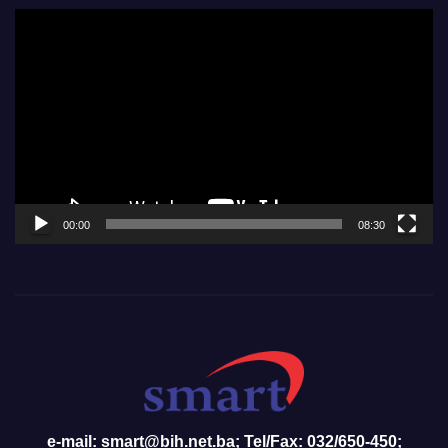
Video
Player
00:00
08:30
e-mail: smart@bih.net.ba; Tel/Fax: 032/650-450;