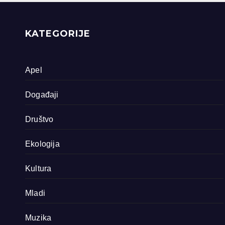
priride koja
zavrjeđuju zaštitu
države
KATEGORIJE
Apel
Događaji
Društvo
Ekologija
Kultura
Mladi
Muzika