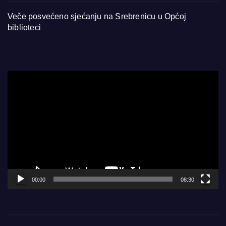
Veče posvećeno sjećanju na Srebrenicu u Općoj
biblioteci
Video
Player
00:00
08:30