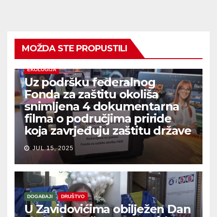
MOŽDA STE PROPUSTILI
EKOLOGIJA
Uz podršku federalnog
Fonda za zaštitu okoliša
snimljena 4 dokumentarna
filma o područjima priride
koja zavrjeđuju zaštitu države
JUL 15, 2025
DOGAĐAJI
DRUŠTVO
U Zavidovićima obilježen Dan