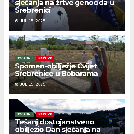
sjećanja na žrtve genocida u
Srebrenici
JUL 15, 2025
DOGAĐAJI
DRUŠTVO
Spomen-obilježje Cvijet
Srebrenice u Bobarama
JUL 15, 2025
DOGAĐAJI
DRUŠTVO
Tešanj dostojanstveno
obilježio Dan sjećanja na