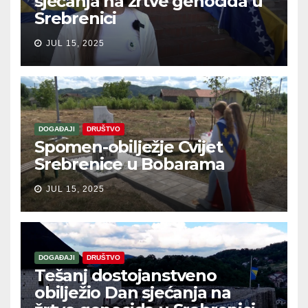
sjećanja na žrtve genocida u
Srebrenici
JUL 15, 2025
DOGAĐAJI
DRUŠTVO
Spomen-obilježje Cvijet
Srebrenice u Bobarama
JUL 15, 2025
DOGAĐAJI
DRUŠTVO
Tešanj dostojanstveno
obilježio Dan sjećanja na