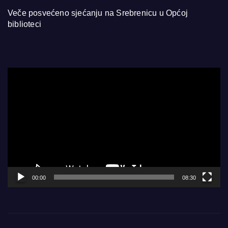
Veče posvećeno sjećanju na Srebrenicu u Općoj
biblioteci
Video
Player
00:00
08:30