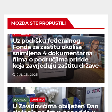
MOŽDA STE PROPUSTILI
EKOLOGIJA
Uz podršku federalnog
Fonda za zaštitu okoliša
snimljena 4 dokumentarna
filma o područjima priride
koja zavrjeđuju zaštitu države
JUL 15, 2025
DOGAĐAJI
DRUŠTVO
U Zavidovićima obilježen Dan