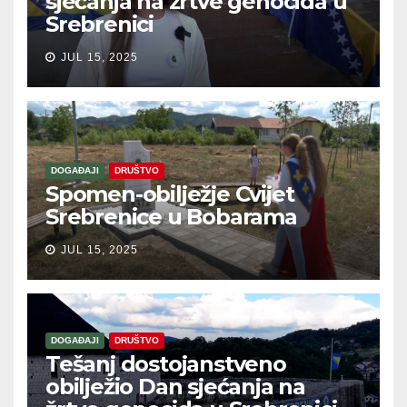
sjećanja na žrtve genocida u
Srebrenici
JUL 15, 2025
DOGAĐAJI
DRUŠTVO
Spomen-obilježje Cvijet
Srebrenice u Bobarama
JUL 15, 2025
DOGAĐAJI
DRUŠTVO
Tešanj dostojanstveno
obilježio Dan sjećanja na