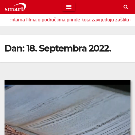
Skip
to
a filma o područjima priride koja zavrjeđuju zaštitu države
content
Dan:
18. Septembra 2022.