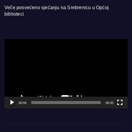
Veče posvećeno sjećanju na Srebrenicu u Općoj
biblioteci
Video
Player
00:00
08:30