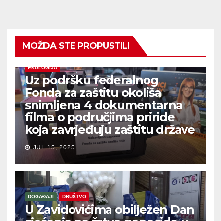
MOŽDA STE PROPUSTILI
EKOLOGIJA
Uz podršku federalnog
Fonda za zaštitu okoliša
snimljena 4 dokumentarna
filma o područjima priride
koja zavrjeđuju zaštitu države
JUL 15, 2025
DOGAĐAJI
DRUŠTVO
U Zavidovićima obilježen Dan