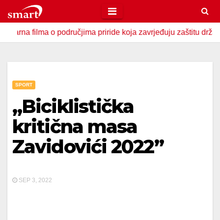
Skip
to
filma o područjima priride koja zavrjeđuju zaštitu države
content
SPORT
„Biciklistička
kritična masa
Zavidovići 2022”
SEP 3, 2022