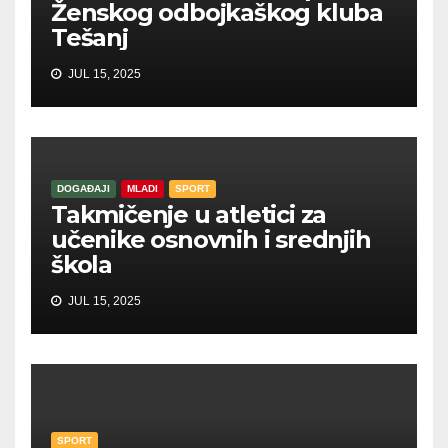
Ženskog odbojkaškog kluba
Tešanj
JUL 15, 2025
DOGAĐAJI
MLADI
SPORT
Takmičenje u atletici za
učenike osnovnih i srednjih
škola
JUL 15, 2025
SPORT