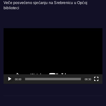
Veče posvećeno sjećanju na Srebrenicu u Općoj
biblioteci
Video
Player
00:00
08:30