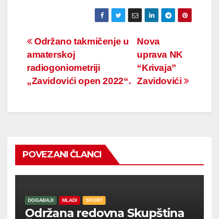
Navigacija
Održano takmičenje u
Nova
amaterskoj
uprava NK
članaka
radiogoniometriji
“Krivaja”
„Zavidovići open 2022“.
Zavidovići
POVEZANI ČLANCI
DOGAĐAJI
MLADI
SPORT
Održana redovna Skupština