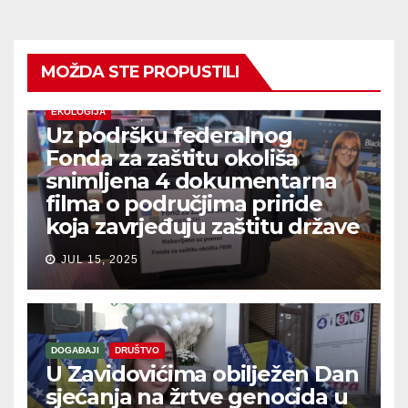
MOŽDA STE PROPUSTILI
EKOLOGIJA
Uz podršku federalnog
Fonda za zaštitu okoliša
snimljena 4 dokumentarna
filma o područjima priride
koja zavrjeđuju zaštitu države
JUL 15, 2025
DOGAĐAJI
DRUŠTVO
U Zavidovićima obilježen Dan
sjećanja na žrtve genocida u