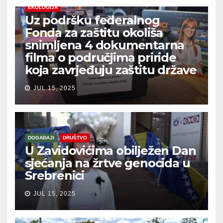
EKOLOGIJA
Uz podršku federalnog
Fonda za zaštitu okoliša
snimljena 4 dokumentarna
filma o područjima priride
koja zavrjeđuju zaštitu države
JUL 15, 2025
DOGAĐAJI
DRUŠTVO
U Zavidovićima obilježen Dan
sjećanja na žrtve genocida u
Srebrenici
JUL 15, 2025