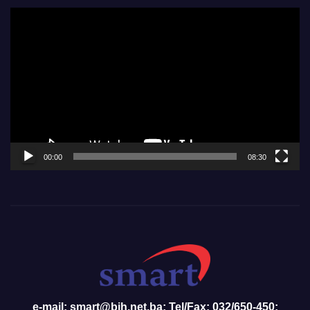
Video
Player
00:00
08:30
e-mail: smart@bih.net.ba; Tel/Fax: 032/650-450;