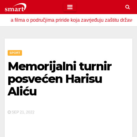
Skip
to
filma o područjima priride koja zavrjeđuju zaštitu države
content
SPORT
Memorijalni turnir
posvećen Harisu
Aliću
SEP 21, 2022