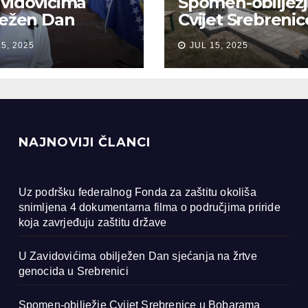
vidovićima
Spomen-obiljež
ježen Dan
Cvijet Srebrenic
anja na žrtve
Bobarama
15, 2025
JUL 15, 2025
ocida u
renici
NAJNOVIJI ČLANCI
Uz podršku federalnog Fonda za zaštitu okoliša
snimljena 4 dokumentarna filma o područjima priride
koja zavrjeđuju zaštitu države
U Zavidovićima obilježen Dan sjećanja na žrtve
genocida u Srebrenici
Spomen-obilježje Cvijet Srebrenice u Bobarama