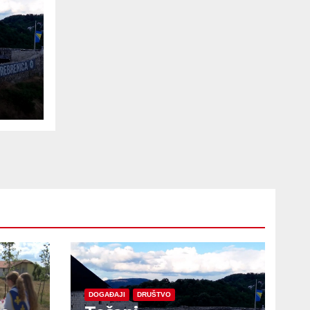
e
DOGAĐAJI
DRUŠTVO