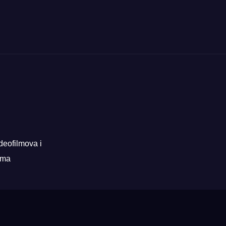
deofilmova i
rama