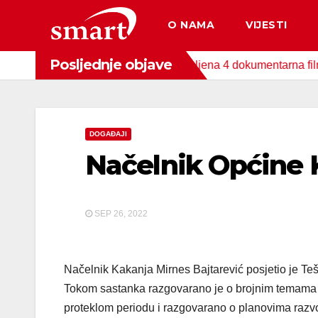
Skip
O NAMA
VIJESTI
to
content
Posljednje objave
 Fonda za zaštitu okoliša snimljena 4 dokumentarna filma o pod
DOGAĐAJI
Načelnik Općine 
SEP 26, 2022
Načelnik Kakanja Mirnes Bajtarević posjetio je T
Tokom sastanka razgovarano je o brojnim temama i
proteklom periodu i razgovarano o planovima razvoj