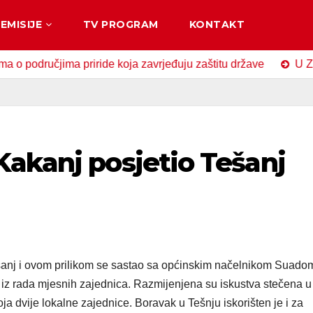
EMISIJE
TV PROGRAM
KONTAKT
ručjima priride koja zavrjeđuju zaštitu države
U Zavidovi
Kakanj posjetio Tešanj
ešanj i ovom prilikom se sastao sa općinskim načelnikom Suad
z rada mjesnih zajednica. Razmijenjena su iskustva stečena u
a dvije lokalne zajednice. Boravak u Tešnju iskorišten je i za