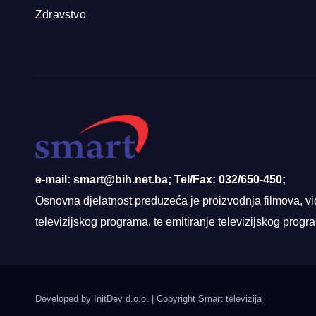
Zdravstvo
e-mail: smart@bih.net.ba; Tel/Fax: 032/650-450;
Osnovna djelatnost preduzeća je proizvodnja filmova, vi
televizijskog programa, te emitiranje televizijskog prog
Developed by InitDev d.o.o.
|
Copyright Smart televizija