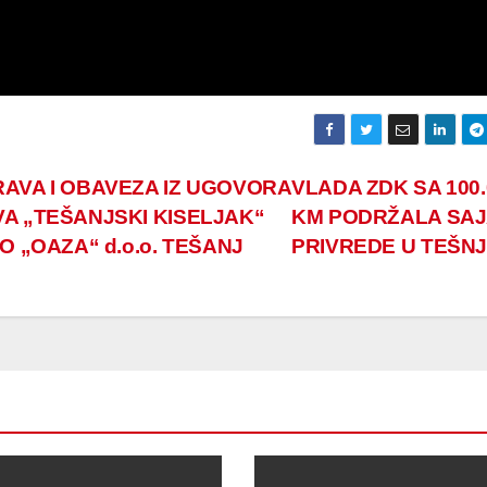
AVA I OBAVEZA IZ UGOVORA
VLADA ZDK SA 100.
A „TEŠANJSKI KISELJAK“
KM PODRŽALA SA
O „OAZA“ d.o.o. TEŠANJ
PRIVREDE U TEŠN