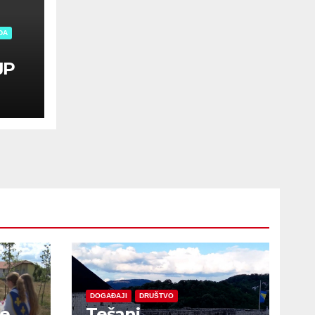
DA
JP
DOGAĐAJI
DRUŠTVO
je
Tešanj