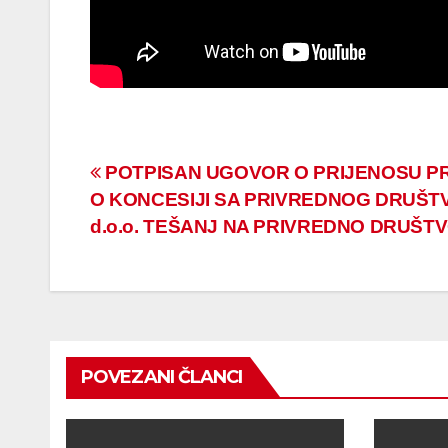
Navigacija
POTPISAN UGOVOR O PRIJENOSU PR
O KONCESIJI SA PRIVREDNOG DRUŠTV
članaka
d.o.o. TEŠANJ NA PRIVREDNO DRUŠTV
POVEZANI ČLANCI