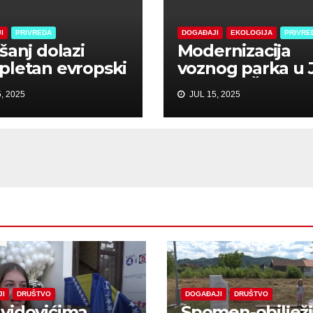
I
PRIVREDA
DOGAĐAJI
EKOLOGIJA
PRIVRE
šanj dolazi
Modernizacija
letan evropski
voznog parka u 
proizvodnje
“Rad” TEŠANJ
, 2025
JUL 15, 2025
anije Alpina
JI
DRUŠTVO
DOGAĐAJI
DRUŠTVO
vidovićima
Spomen-obiljež