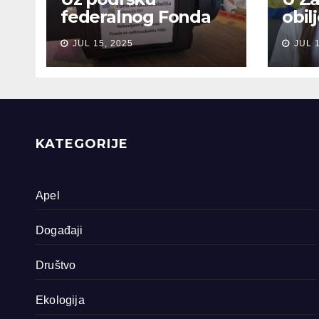
federalnog Fonda
obil
za zaštitu okoliša
sjeć
JUL 15, 2025
JUL 
snimljena 4
gen
dokumentarna
Sreb
filma o područjima
priride koja
zavrjeđuju zaštitu
države
KATEGORIJE
Apel
Događaji
Društvo
Ekologija