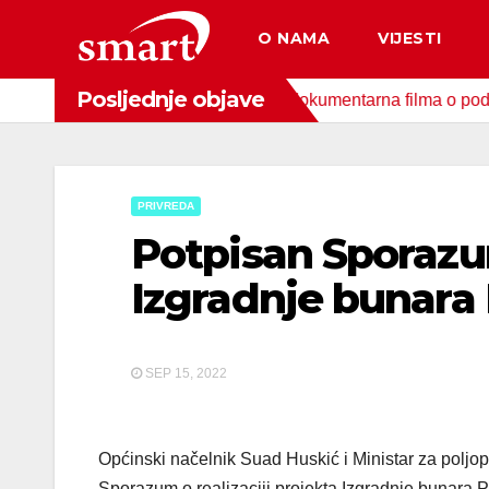
Skip
O NAMA
VIJESTI
to
content
Posljednje objave
 zaštitu okoliša snimljena 4 dokumentarna filma o područjima pr
PRIVREDA
Potpisan Sporazum
Izgradnje bunara
SEP 15, 2022
Općinski načelnik Suad Huskić i Ministar za poljo
Sporazum o realizaciji projekta Izgradnje bunara P