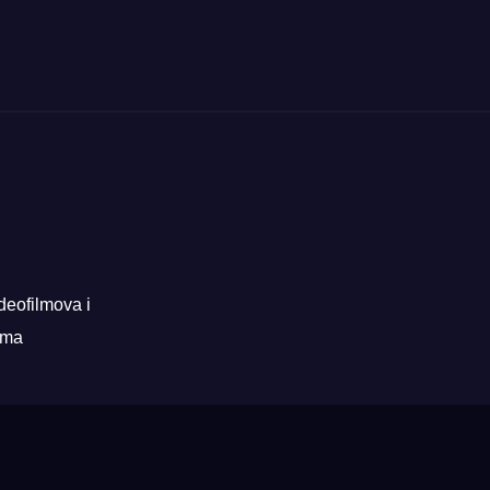
deofilmova i
rama