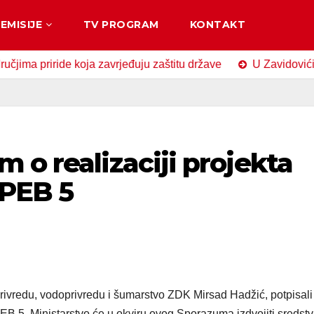
EMISIJE
TV PROGRAM
KONTAKT
iride koja zavrjeđuju zaštitu države
U Zavidovićima obilj
 o realizaciji projekta
 PEB 5
privredu, vodoprivredu i šumarstvo ZDK Mirsad Hadžić, potpisali
EB 5. Ministarstvo će u okviru ovog Sporazuma izdvojiti sredstv