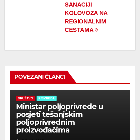
SANACIJI
KOLOVOZA NA
REGIONALNIM
CESTAMA
POVEZANI ČLANCI
DRUŠTVO
PRIVREDA
Ministar poljoprivrede u
posjeti tešanjskim
poljoprivrednim
proizvođačima