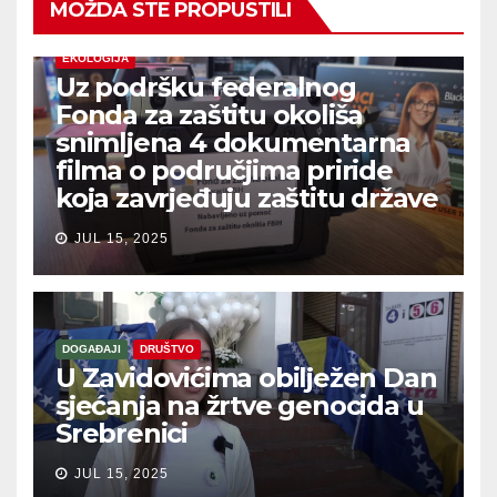
MOŽDA STE PROPUSTILI
EKOLOGIJA
Uz podršku federalnog
Fonda za zaštitu okoliša
snimljena 4 dokumentarna
filma o područjima priride
koja zavrjeđuju zaštitu države
JUL 15, 2025
DOGAĐAJI
DRUŠTVO
U Zavidovićima obilježen Dan
sjećanja na žrtve genocida u
Srebrenici
JUL 15, 2025