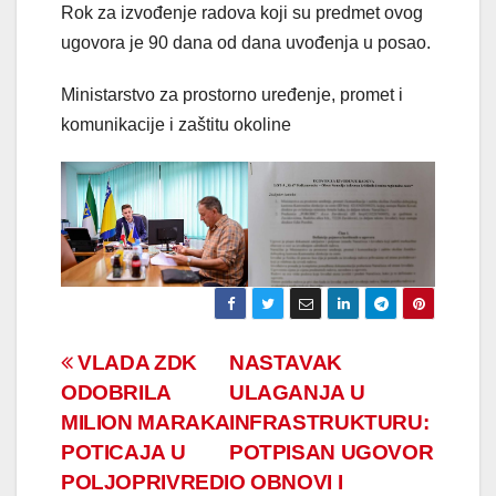
Rok za izvođenje radova koji su predmet ovog
ugovora je 90 dana od dana uvođenja u posao.
Ministarstvo za prostorno uređenje, promet i
komunikacije i zaštitu okoline
Navigacija
VLADA ZDK
NASTAVAK
ODOBRILA
ULAGANJA U
članaka
MILION MARAKA
INFRASTRUKTURU:
POTICAJA U
POTPISAN UGOVOR
POLJOPRIVREDI
O OBNOVI I