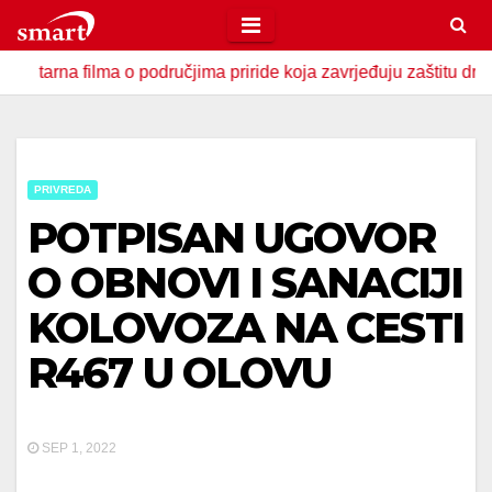
Skip
to
 filma o područjima priride koja zavrjeđuju zaštitu države
content
PRIVREDA
POTPISAN UGOVOR
O OBNOVI I SANACIJI
KOLOVOZA NA CESTI
R467 U OLOVU
SEP 1, 2022