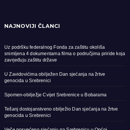
NAJNOVIJI ČLANCI
Uz podršku federalnog Fonda za zaštitu okoliša
snimljena 4 dokumentarna filma o područjima priride koja
zavrjeđuju zaštitu države
U Zavidovićima obilježen Dan sjećanja na žrtve
genocida u Srebrenici
Spomen-obilježje Cvijet Srebrenice u Bobarama
Tešanj dostojanstveno obilježio Dan sjećanja na žrtve
genocida u Srebrenici
Veče posvećeno sjećanju na Srebrenicu u Općoj