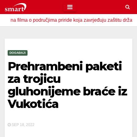
Skip
to
lma o područjima priride koja zavrjeđuju zaštitu države
U 
content
DOGAĐAJI
Prehrambeni paketi
za trojicu
gluhonijeme braće iz
Vukotića
SEP 18, 2022