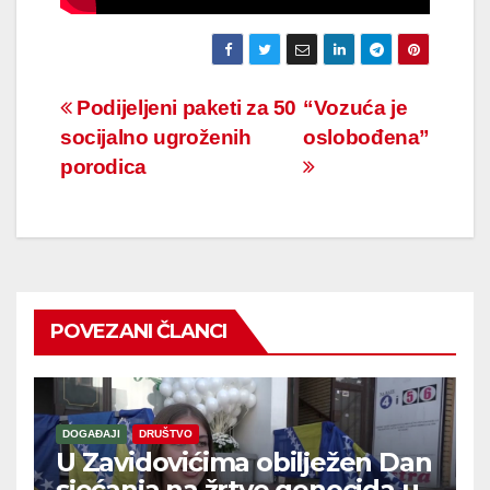
Navigacija
Podijeljeni paketi za 50
“Vozuća je
socijalno ugroženih
oslobođena”
članaka
porodica
POVEZANI ČLANCI
DOGAĐAJI
DRUŠTVO
U Zavidovićima obilježen Dan
sjećanja na žrtve genocida u