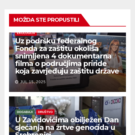
MOŽDA STE PROPUSTILI
EKOLOGIJA
Uz podršku federalnog
Fonda za zaštitu okoliša
snimljena 4 dokumentarna
filma o područjima priride
koja zavrjeđuju zaštitu države
JUL 15, 2025
DOGAĐAJI
DRUŠTVO
U Zavidovićima obilježen Dan
sjećanja na žrtve genocida u
Srebrenici