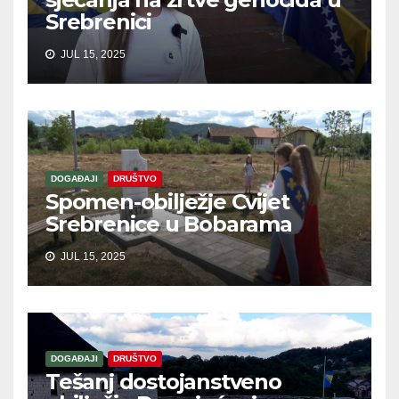
Srebrenici
JUL 15, 2025
DOGAĐAJI
DRUŠTVO
Spomen-obilježje Cvijet
Srebrenice u Bobarama
JUL 15, 2025
DOGAĐAJI
DRUŠTVO
Tešanj dostojanstveno