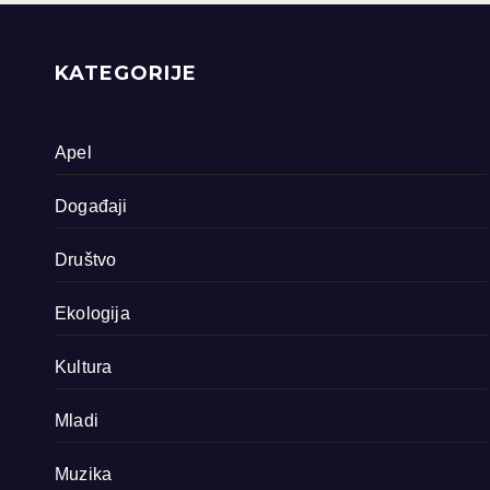
priride koja
zavrjeđuju zaštitu
države
KATEGORIJE
Apel
Događaji
Društvo
Ekologija
Kultura
Mladi
Muzika