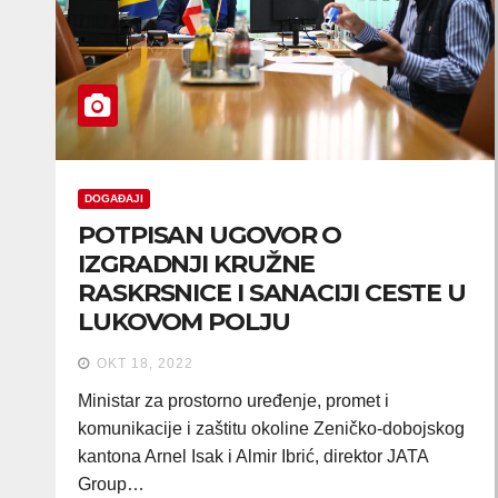
DOGAĐAJI
POTPISAN UGOVOR O
IZGRADNJI KRUŽNE
RASKRSNICE I SANACIJI CESTE U
LUKOVOM POLJU
OKT 18, 2022
Ministar za prostorno uređenje, promet i
komunikacije i zaštitu okoline Zeničko-dobojskog
kantona Arnel Isak i Almir Ibrić, direktor JATA
Group…