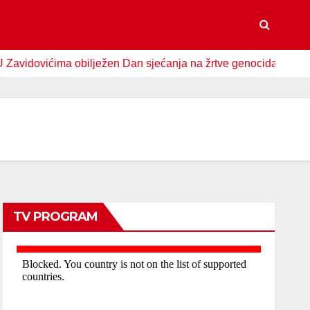
vićima obilježen Dan sjećanja na žrtve genocida u Srebrenici
TV PROGRAM