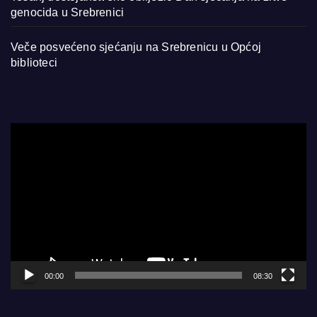
genocida u Srebrenici
Veče posvećeno sjećanju na Srebrenicu u Općoj
biblioteci
Video
Player
00:00
08:30