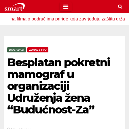
Skip
to
lma o područjima priride koja zavrjeđuju zaštitu države
U
content
DOGAĐAJI
ZDRAVSTVO
Besplatan pokretni
mamograf u
organizaciji
Udruženja žena
“Budućnost-Za”