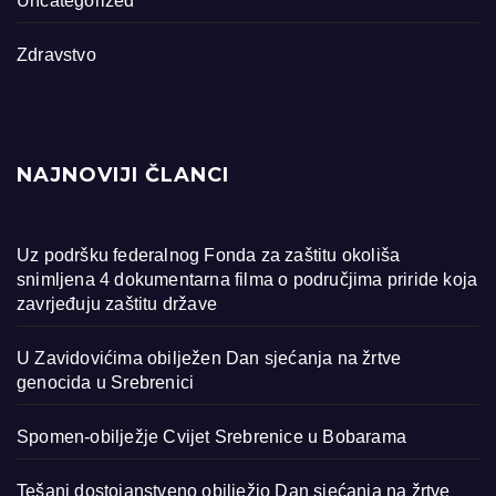
Uncategorized
Zdravstvo
NAJNOVIJI ČLANCI
Uz podršku federalnog Fonda za zaštitu okoliša
snimljena 4 dokumentarna filma o područjima priride koja
zavrjeđuju zaštitu države
U Zavidovićima obilježen Dan sjećanja na žrtve
genocida u Srebrenici
Spomen-obilježje Cvijet Srebrenice u Bobarama
Tešanj dostojanstveno obilježio Dan sjećanja na žrtve