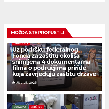
MOŽDA STE PROPUSTILI
EKOLOGIJA
Uz podršku federalnog
Fonda za zaštitu okoliša
snimljena 4 dokumentarna
filma o područjima priride
koja zavrjeđuju zaštitu države
JUL 15, 2025
DOGAĐAJI
DRUŠTVO