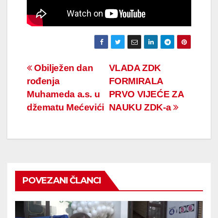
Navigacija
Obilježen dan
VLADA ZDK
rođenja
FORMIRALA
članaka
Muhameda a.s. u
PRVO VIJEĆE ZA
džematu Mećevići
NAUKU ZDK-a
POVEZANI ČLANCI