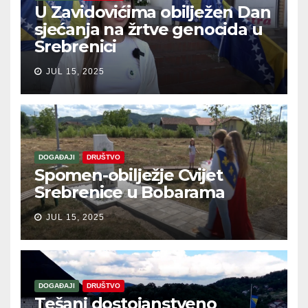
U Zavidovićima obilježen Dan
sjećanja na žrtve genocida u
Srebrenici
JUL 15, 2025
DOGAĐAJI
DRUŠTVO
Spomen-obilježje Cvijet
Srebrenice u Bobarama
JUL 15, 2025
DOGAĐAJI
DRUŠTVO
Tešanj dostojanstveno