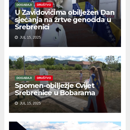
DOGAĐAJI
DRUŠTVO
U Zavidovićima obilježen Dan
sjećanja na žrtve genocida u
Srebrenici
JUL 15, 2025
DOGAĐAJI
DRUŠTVO
Spomen-obilježje Cvijet
Srebrenice u Bobarama
JUL 15, 2025