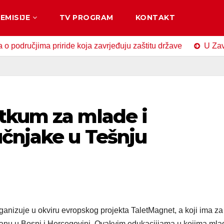
EMISIJE
TV PROGRAM
KONTAKT
čjima priride koja zavrjeđuju zaštitu države
U Zavidovići
tkum za mlade i
učnjake u Tešnju
anizuje u okviru evropskog projekta TaletMagnet, a koji ima za 
tanu u Bosni i Hercegovini. Ovakvim edukacijiama u kojima mla