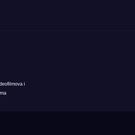
deofilmova i
rama