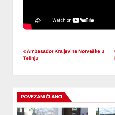
Navigacija
Ambasador Kraljevine Norveške u
Tešnju
članaka
POVEZANI ČLANCI