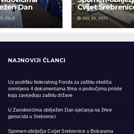
ježen Dan
Cvijet Srebrenic
anja na žrtve
Bobarama
15, 2025
JUL 15, 2025
ocida u
renici
NAJNOVIJI ČLANCI
Uz podršku federalnog Fonda za zaštitu okoliša
snimljena 4 dokumentarna filma o područjima priride
koja zavrjeđuju zaštitu države
U Zavidovićima obilježen Dan sjećanja na žrtve
genocida u Srebrenici
Spomen-obilježje Cvijet Srebrenice u Bobarama