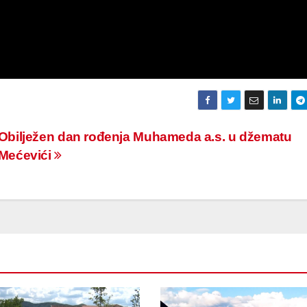
Obilježen dan rođenja Muhameda a.s. u džematu
Mećevići