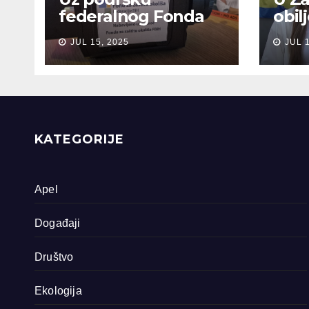
federalnog Fonda
obil
za zaštitu okoliša
sjeć
JUL 15, 2025
JUL 
snimljena 4
gen
dokumentarna
Sreb
filma o područjima
priride koja
zavrjeđuju zaštitu
države
KATEGORIJE
Apel
Događaji
Društvo
Ekologija