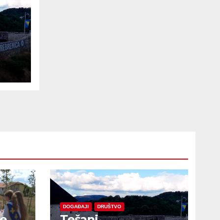
e
DOGAĐAJI
DRUŠTVO
je
Tešanj