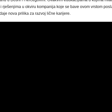
 i rješenjima u okviru kompanija koje se bave ovom vrstom posl
aje nova prilika za razvoj lične karijere.