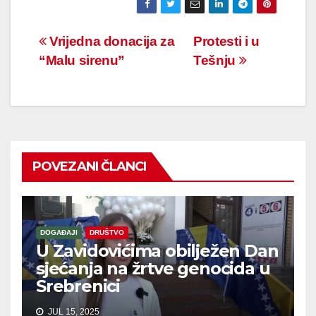
Navigacija
Vrijedna donacija za
Protesti i u
“Malu sirenu”
Tešnju
članaka
POVEZANI ČLANCI
DOGAĐAJI
DRUŠTVO
U Zavidovićima obilježen Dan
sjećanja na žrtve genocida u
Srebrenici
JUL 15, 2025