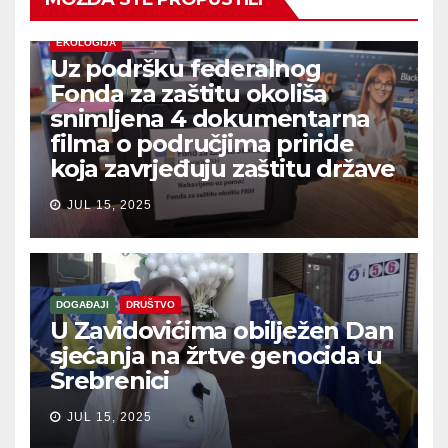
EKOLOGIJA
Uz podršku federalnog
Fonda za zaštitu okoliša
snimljena 4 dokumentarna
filma o područjima priride
koja zavrjeđuju zaštitu države
JUL 15, 2025
DOGAĐAJI
DRUŠTVO
U Zavidovićima obilježen Dan
sjećanja na žrtve genocida u
Srebrenici
JUL 15, 2025