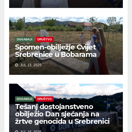
DOGAĐAJI
DRUŠTVO
Spomen-obilježje Cvijet
Srebrenice u Bobarama
JUL 15, 2025
DOGAĐAJI
DRUŠTVO
Tešanj dostojanstveno
obilježio Dan sjećanja na
žrtve genocida u Srebrenici
JUL 15, 2025