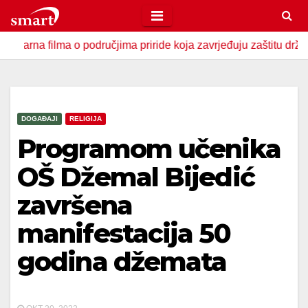
Skip
to
filma o područjima priride koja zavrjeđuju zaštitu države
content
DOGAĐAJI
RELIGIJA
Programom učenika
OŠ Džemal Bijedić
završena
manifestacija 50
godina džemata