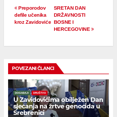
Navigacija
Preporodov
SRETAN DAN
defile učenika
DRŽAVNOSTI
članaka
kroz Zavidoviće
BOSNE I
HERCEGOVINE
POVEZANI ČLANCI
DOGAĐAJI
DRUŠTVO
U Zavidovićima obilježen Dan
sjećanja na žrtve genocida u
Srebrenici