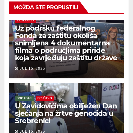
MOŽDA STE PROPUSTILI
EKOLOGIJA
Uz podršku federalnog
Fonda za zaštitu okoliša
snimljena 4 dokumentarna
filma o područjima priride
koja zavrjeđuju zaštitu države
JUL 15, 2025
DOGAĐAJI
DRUŠTVO
U Zavidovićima obilježen Dan
sjećanja na žrtve genocida u
Srebrenici
JUL 15, 2025