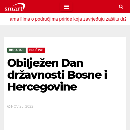
Skip
to
ilma o područjima priride koja zavrjeđuju zaštitu države
content
DOGAĐAJI
DRUŠTVO
Obilježen Dan
državnosti Bosne i
Hercegovine
NOV 25, 2022