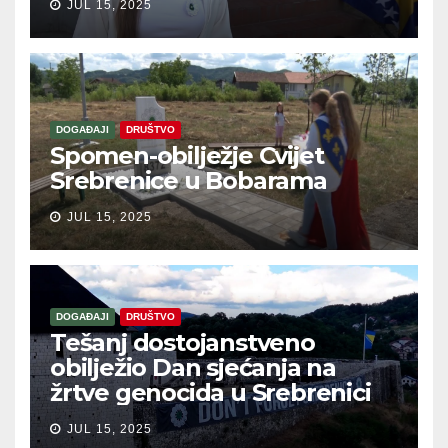
JUL 15, 2025
DOGAĐAJI
DRUŠTVO
Spomen-obilježje Cvijet
Srebrenice u Bobarama
JUL 15, 2025
DOGAĐAJI
DRUŠTVO
Tešanj dostojanstveno
obilježio Dan sjećanja na
žrtve genocida u Srebrenici
JUL 15, 2025