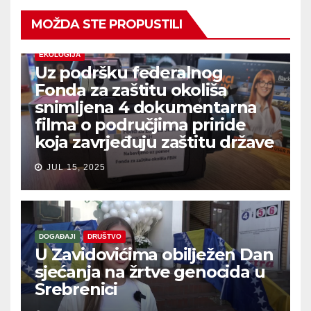
MOŽDA STE PROPUSTILI
EKOLOGIJA
Uz podršku federalnog
Fonda za zaštitu okoliša
snimljena 4 dokumentarna
filma o područjima priride
koja zavrjeđuju zaštitu države
JUL 15, 2025
DOGAĐAJI
DRUŠTVO
U Zavidovićima obilježen Dan
sjećanja na žrtve genocida u
Srebrenici