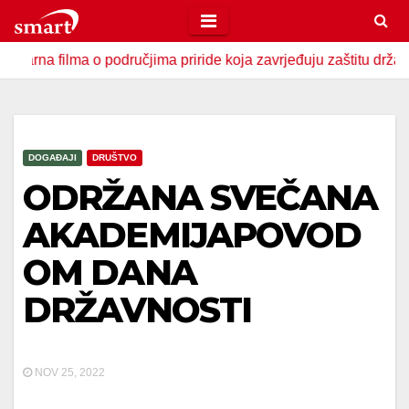
Skip
to
ma o područjima priride koja zavrjeđuju zaštitu države
U 
content
DOGAĐAJI
DRUŠTVO
ODRŽANA SVEČANA
AKADEMIJAPOVOD
OM DANA
DRŽAVNOSTI
NOV 25, 2022