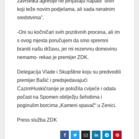
završetka agresije ne jenjavaju napadi “onih
koji teže novim podjelama, ali sada neratnim
sredstvima”.
-Oni su kočničari svih pozitivnih procesa, ali im
s ovog mjesta poručujem da smo spremni
braniti našu državu, jer mi rezervnu domovinu
nemamo- rekao je premijer ZDK.
Delegacija Vlade i Skupštine koju su predvodili
premijer Bašić i predsjedavajući
ĆazimHuskićranije je položila cvijeće i odala
počast na Spomen obilježju šehidima i
poginulim borcima „Kameni spavač“ u Zenici.
Press služba ZDK