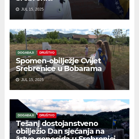
JUL 15, 2025
DOGAĐAJI
DRUŠTVO
Spomen-obilježje Cvijet
Srebrenice u Bobarama
JUL 15, 2025
DOGAĐAJI
DRUŠTVO
Tešanj dostojanstveno
obilježio Dan sjećanja na
žrtve genocida u Srebrenici