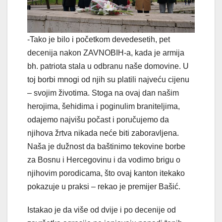
-Tako je bilo i početkom devedesetih, pet
decenija nakon ZAVNOBIH-a, kada je armija
bh. patriota stala u odbranu naše domovine. U
toj borbi mnogi od njih su platili najveću cijenu
– svojim životima. Stoga na ovaj dan našim
herojima, šehidima i poginulim braniteljima,
odajemo najvišu počast i poručujemo da
njihova žrtva nikada neće biti zaboravljena.
Naša je dužnost da baštinimo tekovine borbe
za Bosnu i Hercegovinu i da vodimo brigu o
njihovim porodicama, što ovaj kanton itekako
pokazuje u praksi – rekao je premijer Bašić.
Istakao je da više od dvije i po decenije od