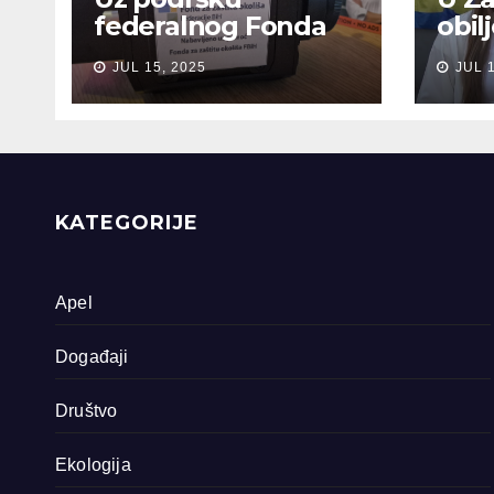
federalnog Fonda
obil
za zaštitu okoliša
sjeć
JUL 15, 2025
JUL 
snimljena 4
gen
dokumentarna
Sreb
filma o područjima
priride koja
zavrjeđuju zaštitu
države
KATEGORIJE
Apel
Događaji
Društvo
Ekologija