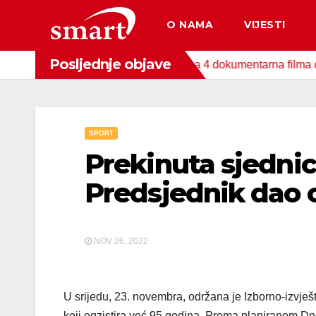
Skip
O NAMA
VIJESTI
to
content
Posljednje objave
nda za zaštitu okoliša snimljena 4 dokumentarna filma o područ
SPORT
Prekinuta sjedni
Predsjednik dao
NOV 26, 2022
U srijedu, 23. novembra, održana je Izborno-izvje
koji egzistira već 95 godina. Prema planiranom Dne