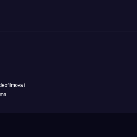
deofilmova i
rama