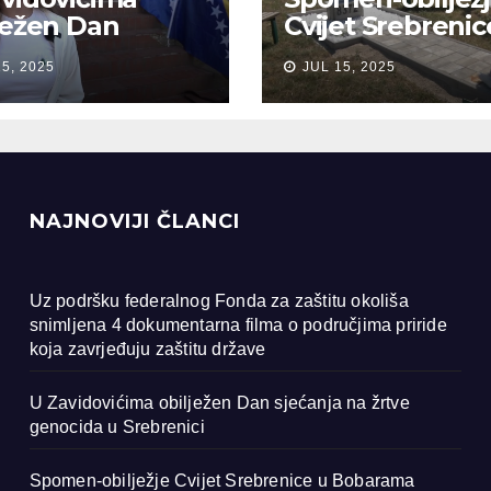
ježen Dan
Cvijet Srebrenic
anja na žrtve
Bobarama
15, 2025
JUL 15, 2025
ocida u
renici
NAJNOVIJI ČLANCI
Uz podršku federalnog Fonda za zaštitu okoliša
snimljena 4 dokumentarna filma o područjima priride
koja zavrjeđuju zaštitu države
U Zavidovićima obilježen Dan sjećanja na žrtve
genocida u Srebrenici
Spomen-obilježje Cvijet Srebrenice u Bobarama