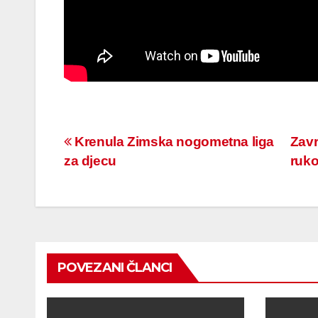
Navigacija
Krenula Zimska nogometna liga
Zavr
za djecu
ruk
članaka
POVEZANI ČLANCI