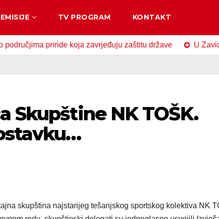
EMISIJE
TV PROGRAM
KONTAKT
jima priride koja zavrjeđuju zaštitu države
U Zavidovićim
ca Skupštine NK TOŠK.
 ostavku…
štajna skupština najstarijeg tešanjskog sportskog kolektiva NK 
vnom redu, skupštinski delegati su jednoglasno usvojili Izvješa