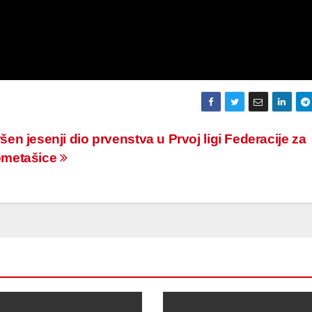
šen jesenji dio prvenstva u Prvoj ligi Federacije za
ometašice