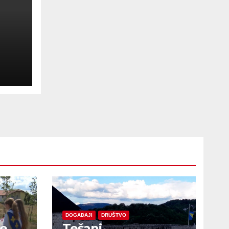
ske
DOGAĐAJI
DRUŠTVO
je
Tešanj