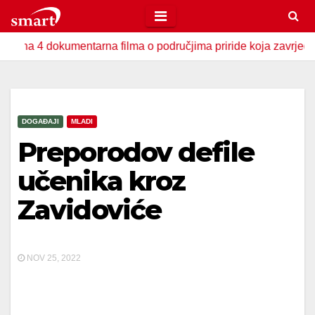
Skip
to
 dokumentarna filma o područjima priride koja zavrjeđuju zaštit
content
DOGAĐAJI
MLADI
Preporodov defile
učenika kroz
Zavidoviće
NOV 25, 2022