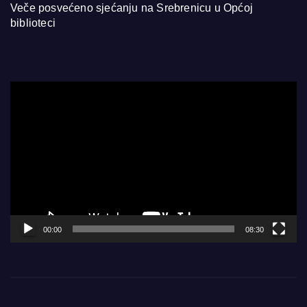
Veče posvećeno sjećanju na Srebrenicu u Općoj
biblioteci
Video
Player
00:00
08:30