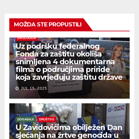
MOŽDA STE PROPUSTILI
EKOLOGIJA
Uz podršku federalnog
Fonda za zaštitu okoliša
snimljena 4 dokumentarna
filma o područjima priride
koja zavrjeđuju zaštitu države
JUL 15, 2025
DOGAĐAJI
DRUŠTVO
U Zavidovićima obilježen Dan
sjećanja na žrtve genocida u