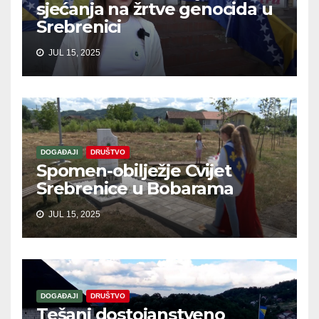
sjećanja na žrtve genocida u
Srebrenici
JUL 15, 2025
DOGAĐAJI
DRUŠTVO
Spomen-obilježje Cvijet
Srebrenice u Bobarama
JUL 15, 2025
DOGAĐAJI
DRUŠTVO
Tešanj dostojanstveno