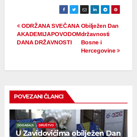
Navigacija
ODRŽANA SVEČANA
Obilježen Dan
AKADEMIJAPOVODOM
državnosti
članaka
DANA DRŽAVNOSTI
Bosne i
Hercegovine
POVEZANI ČLANCI
DOGAĐAJI
DRUŠTVO
U Zavidovićima obilježen Dan