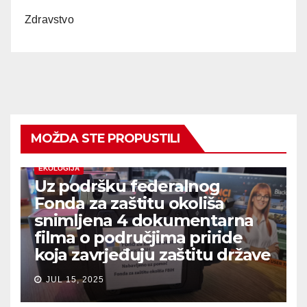
Zdravstvo
MOŽDA STE PROPUSTILI
EKOLOGIJA
Uz podršku federalnog
Fonda za zaštitu okoliša
snimljena 4 dokumentarna
filma o područjima priride
koja zavrjeđuju zaštitu države
JUL 15, 2025