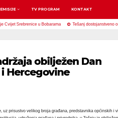
EMISIJE
TV PROGRAM
KONTAKT
et Srebrenice u Bobarama
Tešanj dostojanstveno obilježio
držaja obilježen Dan
 i Hercegovine
uz prisustvo velikog broja građana, predstavnika općinskih i v
 institucija, udruženja građana i privrednika, u Tešnju je obilježe