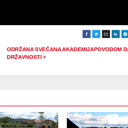
ODRŽANA SVEČANA AKADEMIJAPOVODOM D
DRŽAVNOSTI