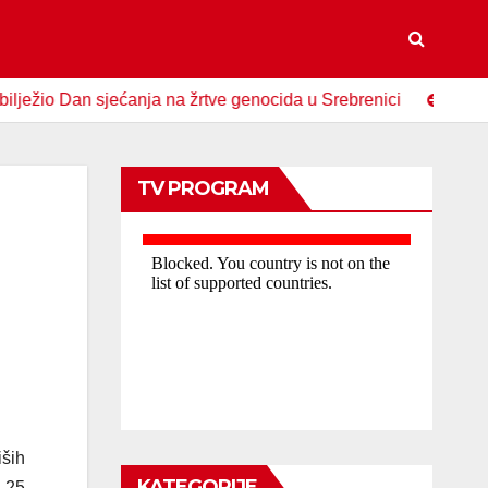
 Dan sjećanja na žrtve genocida u Srebrenici
Veče posveće
TV PROGRAM
iših
KATEGORIJE
n 25.