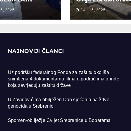
anja na žrtve
Bobarama
15, 2025
JUL 15, 2025
ocida u
renici
NAJNOVIJI ČLANCI
Uz podršku federalnog Fonda za zaštitu okoliša
snimljena 4 dokumentarna filma o područjima priride
koja zavrjeđuju zaštitu države
U Zavidovićima obilježen Dan sjećanja na žrtve
genocida u Srebrenici
Spomen-obilježje Cvijet Srebrenice u Bobarama