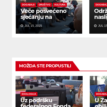
DOGAĐAJI
DRUŠTVO
KULTURA
DOGAĐAJ
Veče posvećeno
Održ
sjećanju na
nasl
Srebrenicu u Općoj
Međ
JUL 15, 2025
JUL 15
biblioteci
kriv
bivš
MOŽDA STE PROPUSTILI
EKOLOGIJA
DOGAĐA
Uz podršku
U Za
federalnog Fonda
obil