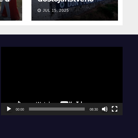
obilježio Dan
JUL 15, 2025
sjećanja na žrtve
genocida u
Srebrenici
Video
Player
00:00
08:30