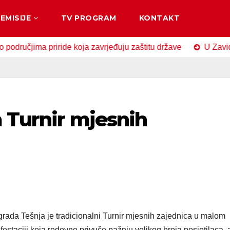
EMISIJE
TV PROGRAM
KONTAKT
ima priride koja zavrjeđuju zaštitu države
U Zavidovićima
a Turnir mjesnih
 grada Tešnja je tradicionalni Turnir mjesnih zajednica u malom
festaciji koja redovno privuče pažnju velikog broja posjetilaca, 