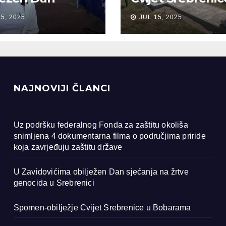
anja na žrtve
Bobarama
15, 2025
JUL 15, 2025
ocida u
renici
NAJNOVIJI ČLANCI
Uz podršku federalnog Fonda za zaštitu okoliša
snimljena 4 dokumentarna filma o područjima priride
koja zavrjeđuju zaštitu države
U Zavidovićima obilježen Dan sjećanja na žrtve
genocida u Srebrenici
Spomen-obilježje Cvijet Srebrenice u Bobarama