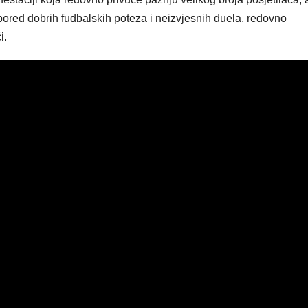
pored dobrih fudbalskih poteza i neizvjesnih duela, redovno
i.