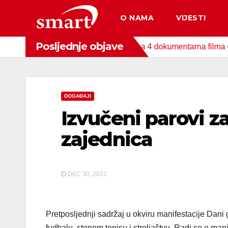
Skip
O NAMA
VIJESTI
to
content
Posljednje objave
da za zaštitu okoliša snimljena 4 dokumentarna filma o područj
DOGAĐAJI
Izvučeni parovi z
zajednica
DEC 30, 2022
Pretposljednji sadržaj u okviru manifestacije Dani
fudbalu, stonom tenisu i streljaštvu. Radi se o mani