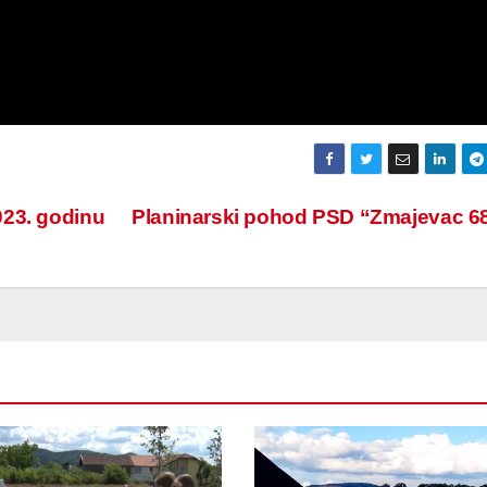
023. godinu
Planinarski pohod PSD “Zmajevac 6