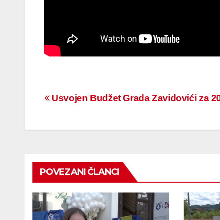
Navigacija
Usvojen Budžet Grada Zavidovići za 2
članaka
POVEZANI ČLANCI