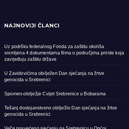
NAJNOVIJI ČLANCI
Uz podršku federalnog Fonda za zaštitu okoliša
snimljena 4 dokumentarna filma o područjima priride koja
zavrjeđuju zaštitu države
U Zavidovićima obilježen Dan sjećanja na žrtve
genocida u Srebrenici
Spomen-obilježje Cvijet Srebrenice u Bobarama
Tešanj dostojanstveno obilježio Dan sjećanja na žrtve
genocida u Srebrenici
Veče posvećeno sjećanju na Srebrenicu u Općoj