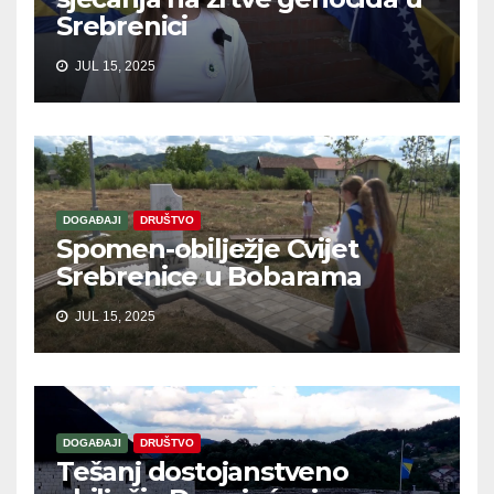
Srebrenici
JUL 15, 2025
DOGAĐAJI
DRUŠTVO
Spomen-obilježje Cvijet
Srebrenice u Bobarama
JUL 15, 2025
DOGAĐAJI
DRUŠTVO
Tešanj dostojanstveno