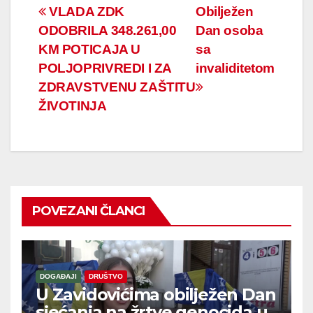
Navigacija
VLADA ZDK
Obilježen
ODOBRILA 348.261,00
Dan osoba
članaka
KM POTICAJA U
sa
POLJOPRIVREDI I ZA
invaliditetom
ZDRAVSTVENU ZAŠTITU
ŽIVOTINJA
POVEZANI ČLANCI
DOGAĐAJI
DRUŠTVO
U Zavidovićima obilježen Dan
sjećanja na žrtve genocida u