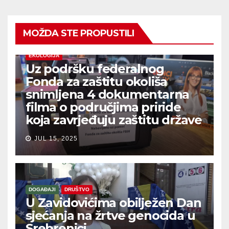
MOŽDA STE PROPUSTILI
EKOLOGIJA
Uz podršku federalnog
Fonda za zaštitu okoliša
snimljena 4 dokumentarna
filma o područjima priride
koja zavrjeđuju zaštitu države
JUL 15, 2025
DOGAĐAJI
DRUŠTVO
U Zavidovićima obilježen Dan
sjećanja na žrtve genocida u
Srebrenici