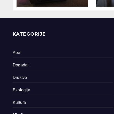
snimljena 4
gen
dokumentarna
Sreb
filma o područjima
priride koja
zavrjeđuju zaštitu
države
KATEGORIJE
Apel
Događaji
Društvo
Ekologija
Kultura