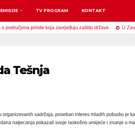
EMISIJE
TV PROGRAM
KONTAKT
čjima priride koja zavrjeđuju zaštitu države
U Zavidovići
da Tešnja
organizovanih sadržaja, poseban interes mladih pobudio je tur
dana natjecanja pokazali svoje raskošno umijeće i znanje u m