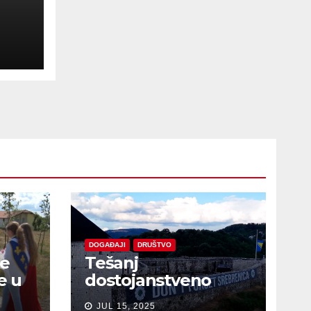
ske
DOGAĐAJI
DRUŠTVO
je
Tešanj
e u
dostojanstveno
obilježio Dan
JUL 15, 2025