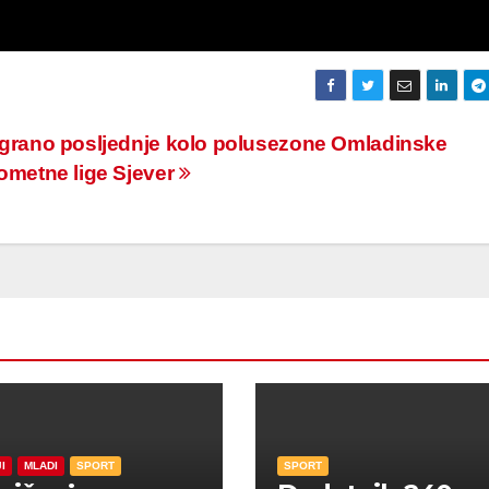
grano posljednje kolo polusezone Omladinske
ometne lige Sjever
I
MLADI
SPORT
SPORT