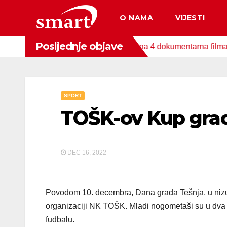
Skip
O NAMA
VIJESTI
to
content
Posljednje objave
onda za zaštitu okoliša snimljena 4 dokumentarna filma o podru
SPORT
TOŠK-ov Kup gra
DEC 16, 2022
Povodom 10. decembra, Dana grada Tešnja, u nizu 
organizaciji NK TOŠK. Mladi nogometaši su u dva 
fudbalu.