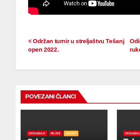
Navigacija
Održan turnir u streljaštvu Tešanj
Odi
open 2022.
ruk
članaka
POVEZANI ČLANCI
DOGAĐAJI
MLADI
SPORT
DOGAĐAJ