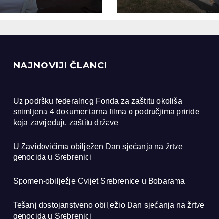
ocida u
renici
NAJNOVIJI ČLANCI
Uz podršku federalnog Fonda za zaštitu okoliša
snimljena 4 dokumentarna filma o područjima priride
koja zavrjeđuju zaštitu države
U Zavidovićima obilježen Dan sjećanja na žrtve
genocida u Srebrenici
Spomen-obilježje Cvijet Srebrenice u Bobarama
Tešanj dostojanstveno obilježio Dan sjećanja na žrtve
genocida u Srebrenici