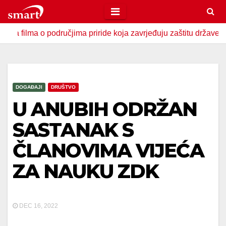
Skip
to
 o područjima priride koja zavrjeđuju zaštitu države
U Zav
content
DOGAĐAJI
DRUŠTVO
U ANUBIH ODRŽAN
SASTANAK S
ČLANOVIMA VIJEĆA
ZA NAUKU ZDK
DEC 16, 2022