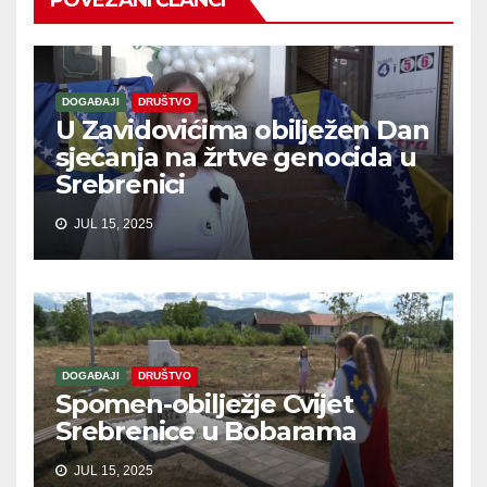
POVEZANI ČLANCI
DOGAĐAJI
DRUŠTVO
U Zavidovićima obilježen Dan
sjećanja na žrtve genocida u
Srebrenici
JUL 15, 2025
DOGAĐAJI
DRUŠTVO
Spomen-obilježje Cvijet
Srebrenice u Bobarama
JUL 15, 2025