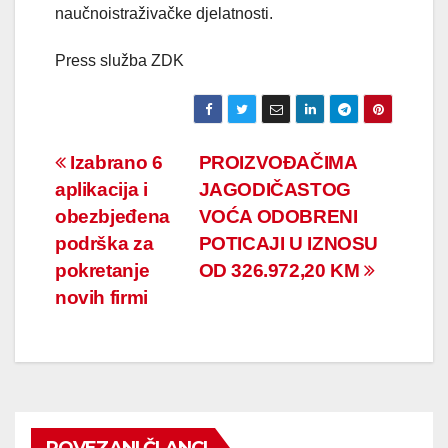
naučnoistraživačke djelatnosti.
Press služba ZDK
Navigacija
Izabrano 6
PROIZVOĐAČIMA
aplikacija i
JAGODIČASTOG
članaka
obezbjeđena
VOĆA ODOBRENI
podrška za
POTICAJI U IZNOSU
pokretanje
OD 326.972,20 KM
novih firmi