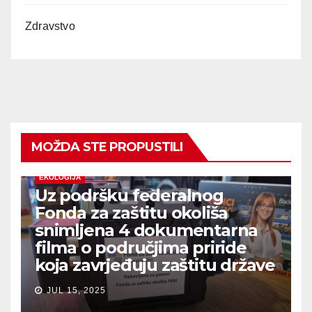
Zdravstvo
MOŽDA STE PROPUSTILI
EKOLOGIJA
Uz podršku federalnog
Fonda za zaštitu okoliša
snimljena 4 dokumentarna
filma o područjima priride
koja zavrjeđuju zaštitu države
JUL 15, 2025