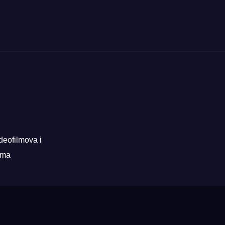
deofilmova i
rama