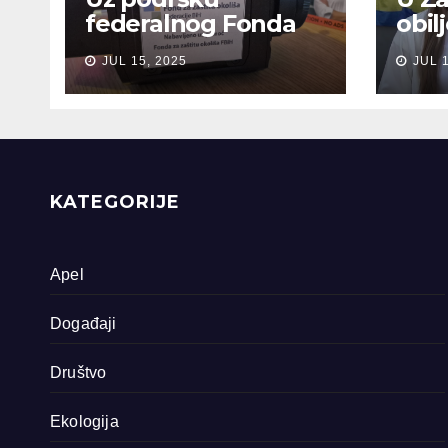
federalnog Fonda
obil
za zaštitu okoliša
sjeć
JUL 15, 2025
JUL 
snimljena 4
gen
dokumentarna
Sreb
filma o područjima
priride koja
zavrjeđuju zaštitu
države
KATEGORIJE
Apel
Događaji
Društvo
Ekologija