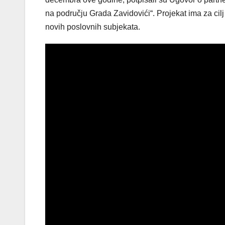
na području Grada Zavidovići“. Projekat ima za cilj
novih poslovnih subjekata.