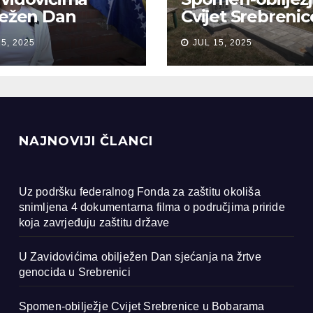
ježen Dan
Cvijet Srebrenic
anja na žrtve
Bobarama
15, 2025
JUL 15, 2025
ocida u
renici
NAJNOVIJI ČLANCI
Uz podršku federalnog Fonda za zaštitu okoliša
snimljena 4 dokumentarna filma o područjima priride
koja zavrjeđuju zaštitu države
U Zavidovićima obilježen Dan sjećanja na žrtve
genocida u Srebrenici
Spomen-obilježje Cvijet Srebrenice u Bobarama