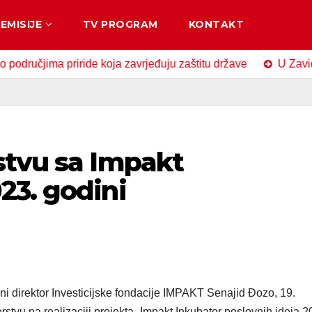
EMISIJE
TV PROGRAM
KONTAKT
ima priride koja zavrjeđuju zaštitu države
U Zavidovićima
stvu sa Impakt
23. godini
i direktor Investicijske fondacije IMPAKT Senajid Đozo, 19.
stvu na realizaciji projekta „Impakt Inkubator poslovnih ideja 