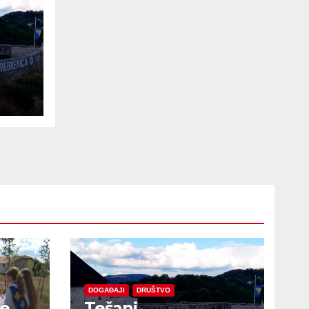
e
DOGAĐAJI
DRUŠTVO
je
Tešanj