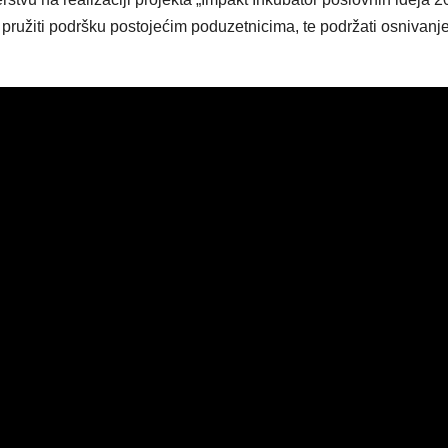
 pružiti podršku postojećim poduzetnicima, te podržati osnivanje