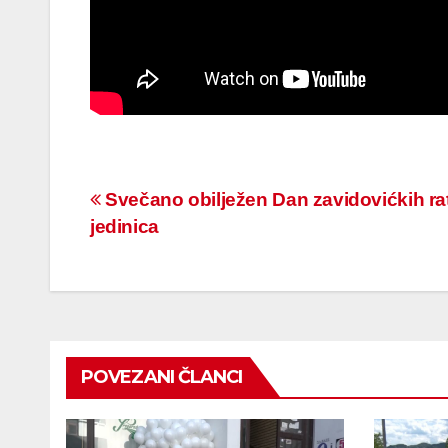
Navigacija
Svečano obilježen Dan zavidovićkih ra
jedinica
članaka
POVEZANI ČLANCI