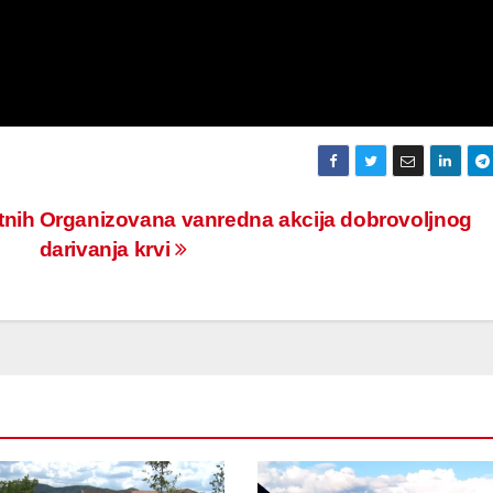
tnih
Organizovana vanredna akcija dobrovoljnog
darivanja krvi