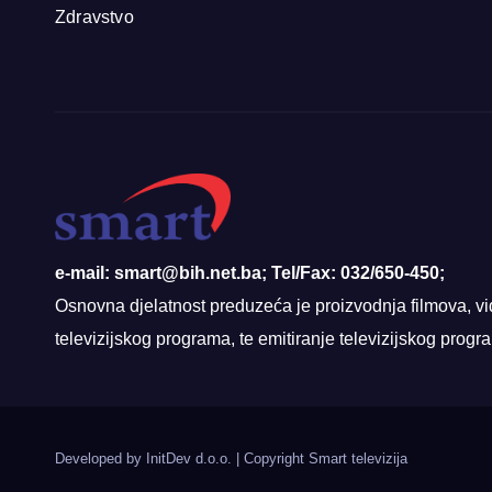
Zdravstvo
e-mail: smart@bih.net.ba; Tel/Fax: 032/650-450;
Osnovna djelatnost preduzeća je proizvodnja filmova, vi
televizijskog programa, te emitiranje televizijskog prog
Developed by InitDev d.o.o.
|
Copyright Smart televizija