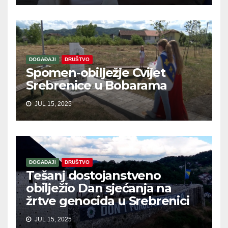
DOGAĐAJI
DRUŠTVO
Spomen-obilježje Cvijet
Srebrenice u Bobarama
JUL 15, 2025
DOGAĐAJI
DRUŠTVO
Tešanj dostojanstveno
obilježio Dan sjećanja na
žrtve genocida u Srebrenici
JUL 15, 2025