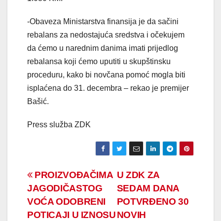
-Obaveza Ministarstva finansija je da sačini
rebalans za nedostajuća sredstva i očekujem
da ćemo u narednim danima imati prijedlog
rebalansa koji ćemo uputiti u skupštinsku
proceduru, kako bi novčana pomoć mogla biti
isplaćena do 31. decembra – rekao je premijer
Bašić.
Press služba ZDK
Navigacija
PROIZVOĐAČIMA
U ZDK ZA
JAGODIČASTOG
SEDAM DANA
članaka
VOĆA ODOBRENI
POTVRĐENO 30
POTICAJI U IZNOSU
NOVIH