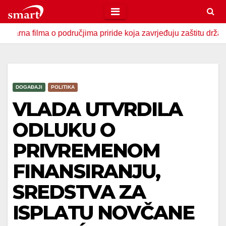
Skip
to
ma o područjima priride koja zavrjeđuju zaštitu države
U 
content
DOGAĐAJI
POLITIKA
VLADA UTVRDILA
ODLUKU O
PRIVREMENOM
FINANSIRANJU,
SREDSTVA ZA
ISPLATU NOVČANE