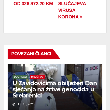
OD 326.972,20 KM
SLUČAJEVA
VIRUSA
KORONA
POVEZANI ČLANCI
DOGAĐAJI
DRUŠTVO
U Zavidovićima obilježen Dan
sjećanja na žrtve genocida u
Srebrenici
JUL 15, 2025