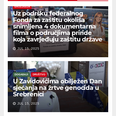
EKOLOGIJA
Uz podršku federalnog
Fonda za zaštitu okoliša
snimljena 4 dokumentarna
filma o područjima priride
koja zavrjeđuju zaštitu države
JUL 15, 2025
DOGAĐAJI
DRUŠTVO
U Zavidovićima obilježen Dan
sjećanja na žrtve genocida u
Srebrenici
JUL 15, 2025