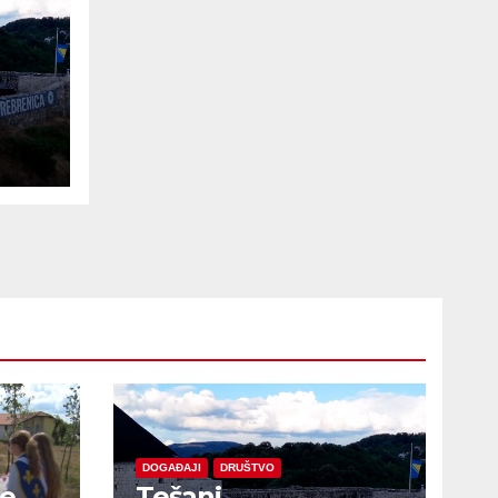
e
DOGAĐAJI
DRUŠTVO
je
Tešanj