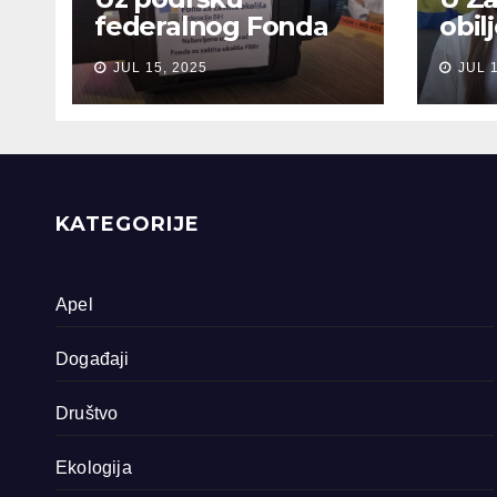
federalnog Fonda
obil
za zaštitu okoliša
sjeć
JUL 15, 2025
JUL 
snimljena 4
gen
dokumentarna
Sreb
filma o područjima
priride koja
zavrjeđuju zaštitu
države
KATEGORIJE
Apel
Događaji
Društvo
Ekologija