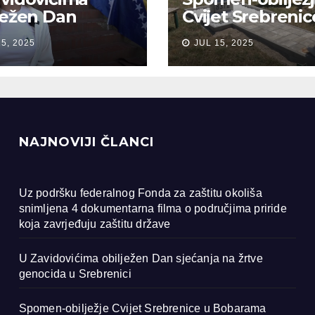
ježen Dan
Cvijet Srebrenic
anja na žrtve
Bobarama
15, 2025
JUL 15, 2025
ocida u
renici
NAJNOVIJI ČLANCI
Uz podršku federalnog Fonda za zaštitu okoliša
snimljena 4 dokumentarna filma o područjima priride
koja zavrjeđuju zaštitu države
U Zavidovićima obilježen Dan sjećanja na žrtve
genocida u Srebrenici
Spomen-obilježje Cvijet Srebrenice u Bobarama