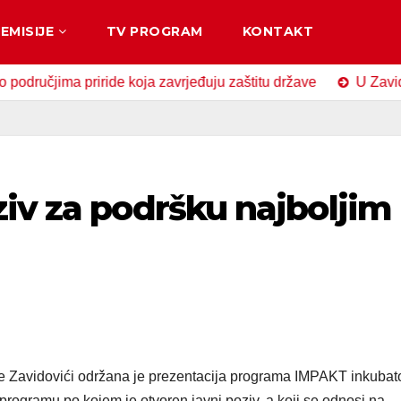
EMISIJE
TV PROGRAM
KONTAKT
ima priride koja zavrjeđuju zaštitu države
U Zavidovićima
iv za podršku najboljim
rave Zavidovići održana je prezentacija programa IMPAKT inkubat
 programu po kojem je otvoren javni poziv, a koji se odnosi na