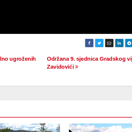
lno ugroženih
Održana 9. sjednica Gradskog vi
Zavidovići