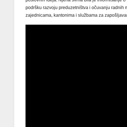
podršku razvoju preduzetništva i očuvanju radnih m
zajednicama, kantonima i službama za zapošljavan