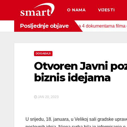
Skip
O NAMA
VIJESTI
to
content
Posljednje objave
da za zaštitu okoliša snimljena 4 dokumentarna filma o područj
DOGAĐAJI
Otvoren Javni poz
biznis idejama
JAN 20, 2023
U srijedu, 18. januara, u Velikoj sali gradske up
poslovnih ideja. Njena svrha bila je informisanje o