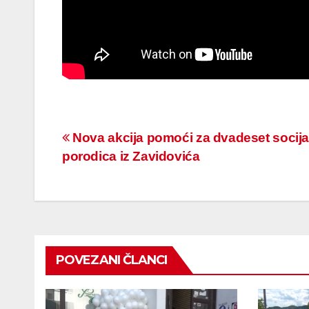
Navigacija
Nova akcija pomoći za dvadeset socija
porodica iz Zavidovića
članaka
POVEZANI ČLANCI