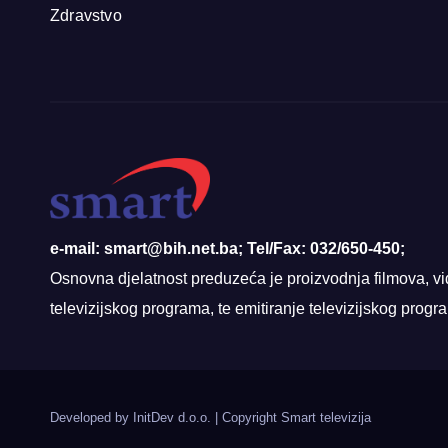
Zdravstvo
e-mail: smart@bih.net.ba; Tel/Fax: 032/650-450;
Osnovna djelatnost preduzeća je proizvodnja filmova, vi
televizijskog programa, te emitiranje televizijskog prog
Developed by InitDev d.o.o.
|
Copyright Smart televizija