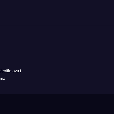
deofilmova i
rama