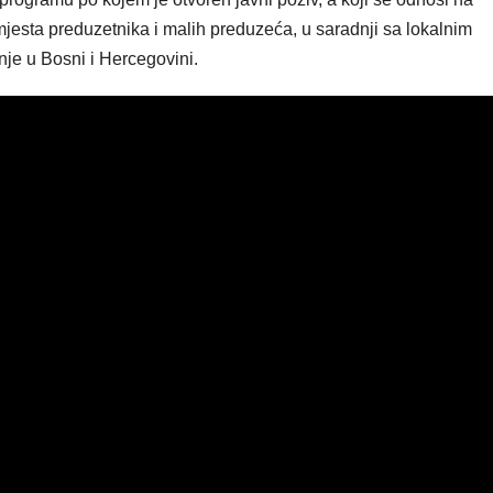
jesta preduzetnika i malih preduzeća, u saradnji sa lokalnim
je u Bosni i Hercegovini.