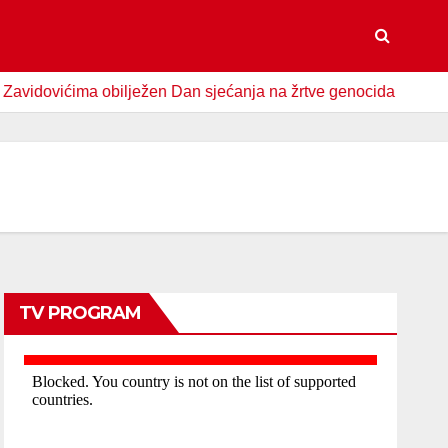
vićima obilježen Dan sjećanja na žrtve genocida u Srebrenici
TV PROGRAM