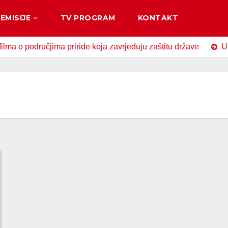
EMISIJE
TV PROGRAM
KONTAKT
odručjima priride koja zavrjeđuju zaštitu države
U Zavido