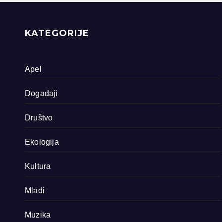
priride koja
zavrjeđuju zaštitu
države
KATEGORIJE
Apel
Događaji
Društvo
Ekologija
Kultura
Mladi
Muzika