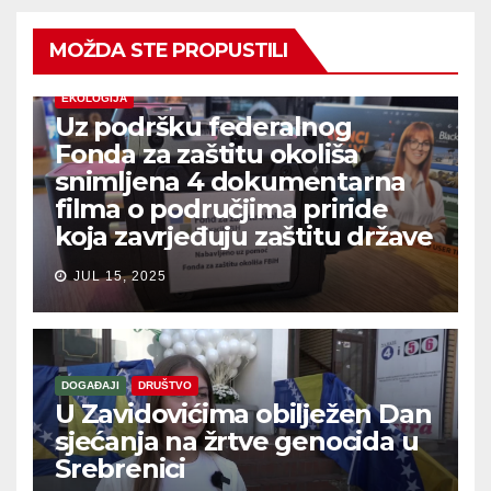
MOŽDA STE PROPUSTILI
EKOLOGIJA
Uz podršku federalnog
Fonda za zaštitu okoliša
snimljena 4 dokumentarna
filma o područjima priride
koja zavrjeđuju zaštitu države
JUL 15, 2025
DOGAĐAJI
DRUŠTVO
U Zavidovićima obilježen Dan
sjećanja na žrtve genocida u
Srebrenici