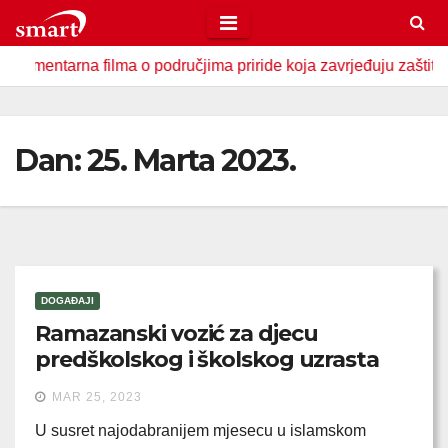
Skip
to
ntarna filma o područjima priride koja zavrjeđuju zaštitu držav
content
Dan:
25. Marta 2023.
DOGAĐAJI
Ramazanski vozić za djecu
predškolskog i školskog uzrasta
MAR 25, 2023
U susret najodabranijem mjesecu u islamskom