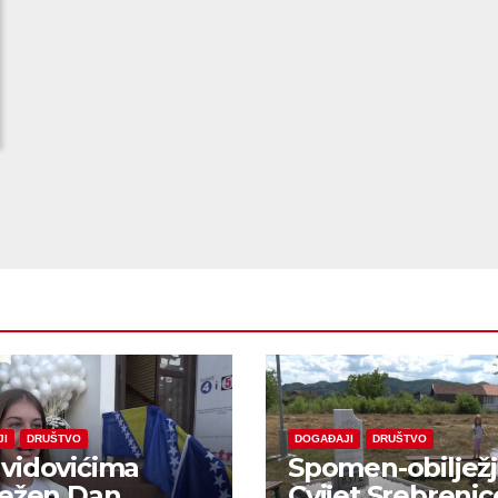
JI
DRUŠTVO
DOGAĐAJI
DRUŠTVO
vidovićima
Spomen-obiljež
ježen Dan
Cvijet Srebrenic