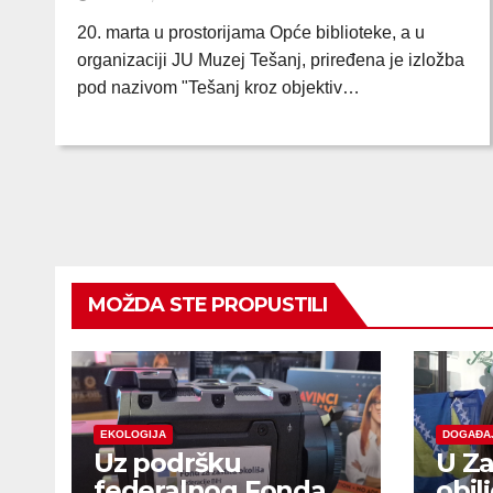
20. marta u prostorijama Opće biblioteke, a u
organizaciji JU Muzej Tešanj, priređena je izložba
pod nazivom "Tešanj kroz objektiv…
MOŽDA STE PROPUSTILI
EKOLOGIJA
DOGAĐA
Uz podršku
U Za
federalnog Fonda
obil