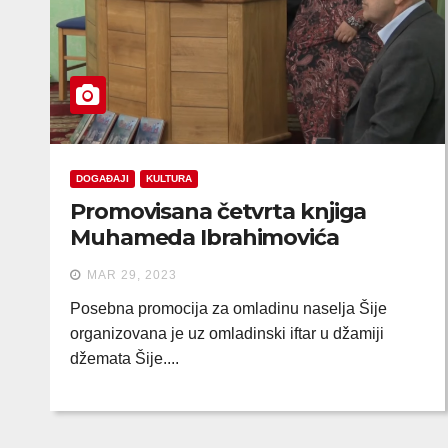
DOGAĐAJI
KULTURA
Promovisana četvrta knjiga
Muhameda Ibrahimovića
MAR 29, 2023
Posebna promocija za omladinu naselja Šije
organizovana je uz omladinski iftar u džamiji
džemata Šije....