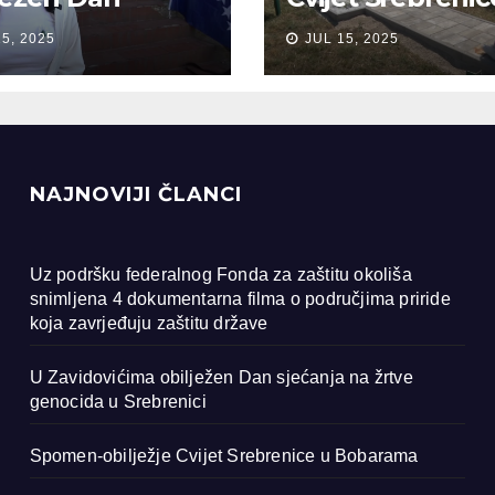
anja na žrtve
Bobarama
15, 2025
JUL 15, 2025
ocida u
renici
NAJNOVIJI ČLANCI
Uz podršku federalnog Fonda za zaštitu okoliša
snimljena 4 dokumentarna filma o područjima priride
koja zavrjeđuju zaštitu države
U Zavidovićima obilježen Dan sjećanja na žrtve
genocida u Srebrenici
Spomen-obilježje Cvijet Srebrenice u Bobarama