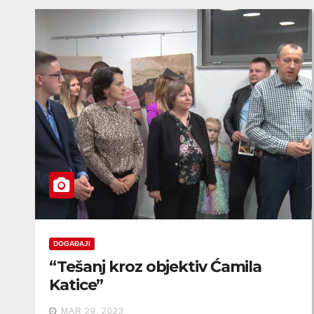
DOGAĐAJI
“Tešanj kroz objektiv Ćamila
Katice”
MAR 29, 2023