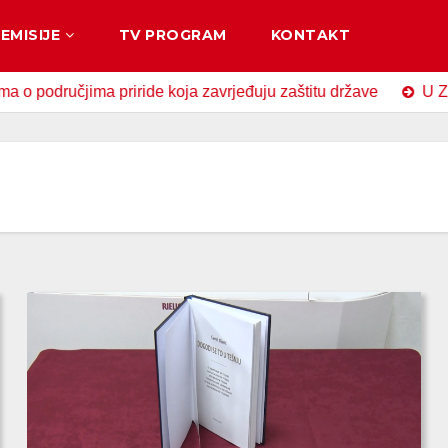
EMISIJE
TV PROGRAM
KONTAKT
čjima priride koja zavrjeđuju zaštitu države
U Zavidovići