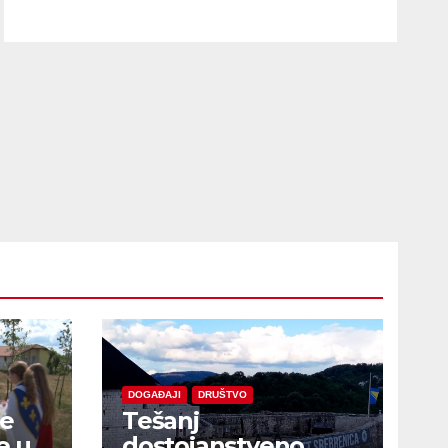
DOGAĐAJI
DRUŠTVO
je
Tešanj
e u
dostojanstveno