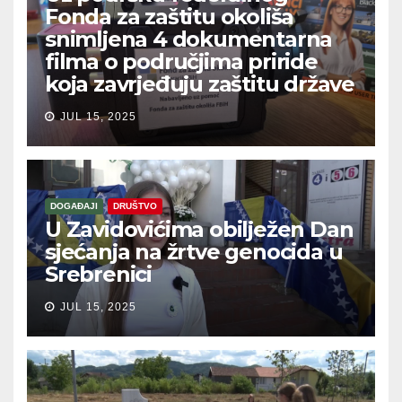
Fonda za zaštitu okoliša
snimljena 4 dokumentarna
filma o područjima priride
koja zavrjeđuju zaštitu države
JUL 15, 2025
DOGAĐAJI
DRUŠTVO
U Zavidovićima obilježen Dan
sjećanja na žrtve genocida u
Srebrenici
JUL 15, 2025