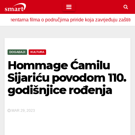
Skip
to
na filma o područjima priride koja zavrjeđuju zaštitu države
content
DOGAĐAJI
KULTURA
Hommage Ćamilu
Sijariću povodom 110.
godišnjice rođenja
MAR 29, 2023