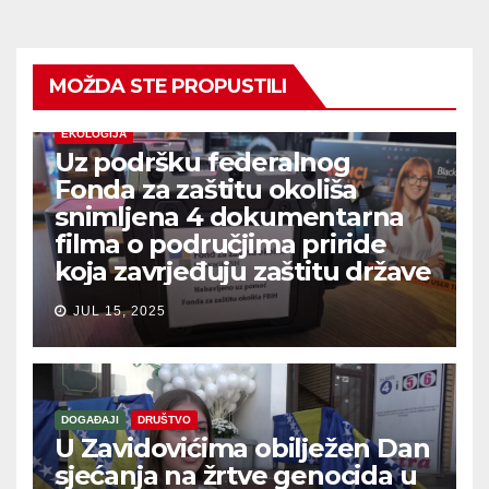
MOŽDA STE PROPUSTILI
EKOLOGIJA
Uz podršku federalnog
Fonda za zaštitu okoliša
snimljena 4 dokumentarna
filma o područjima priride
koja zavrjeđuju zaštitu države
JUL 15, 2025
DOGAĐAJI
DRUŠTVO
U Zavidovićima obilježen Dan
sjećanja na žrtve genocida u