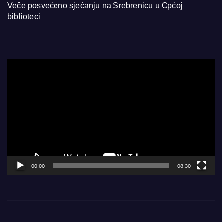
Veče posvećeno sjećanju na Srebrenicu u Općoj
biblioteci
Video
Player
00:00
08:30