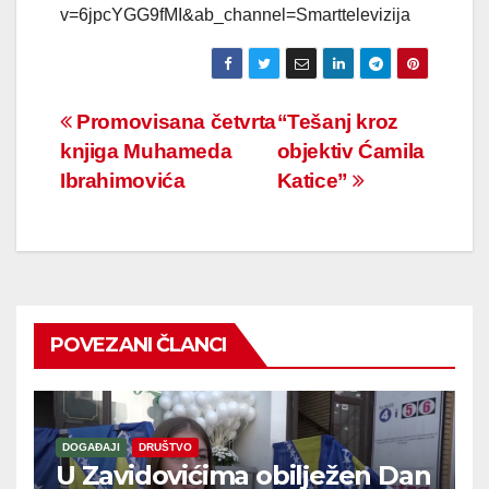
v=6jpcYGG9fMI&ab_channel=Smarttelevizija
Navigacija
Promovisana četvrta
“Tešanj kroz
knjiga Muhameda
objektiv Ćamila
članaka
Ibrahimovića
Katice”
POVEZANI ČLANCI
DOGAĐAJI
DRUŠTVO
U Zavidovićima obilježen Dan