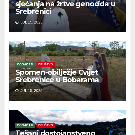
sjećanja na žrtve genocida u
Srebrenici
JUL 15, 2025
DOGAĐAJI
DRUŠTVO
Spomen-obilježje Cvijet
Srebrenice u Bobarama
JUL 15, 2025
DOGAĐAJI
DRUŠTVO
Tešanj dostojanstveno