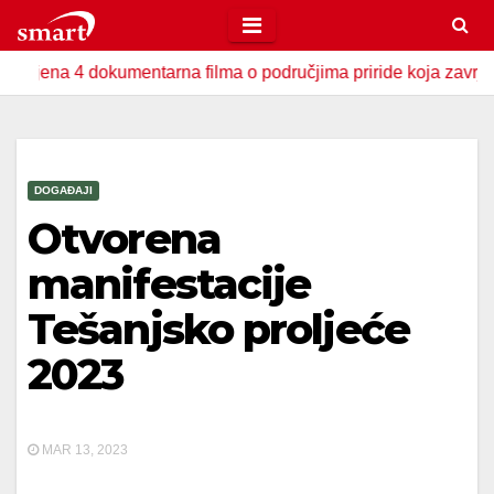
Skip
to
 4 dokumentarna filma o područjima priride koja zavrjeđuju zašt
content
DOGAĐAJI
Otvorena
manifestacije
Tešanjsko proljeće
2023
MAR 13, 2023