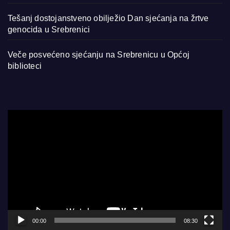
Tešanj dostojanstveno obilježio Dan sjećanja na žrtve
genocida u Srebrenici
Veče posvećeno sjećanju na Srebrenicu u Općoj
biblioteci
Video
Player
00:00
08:30