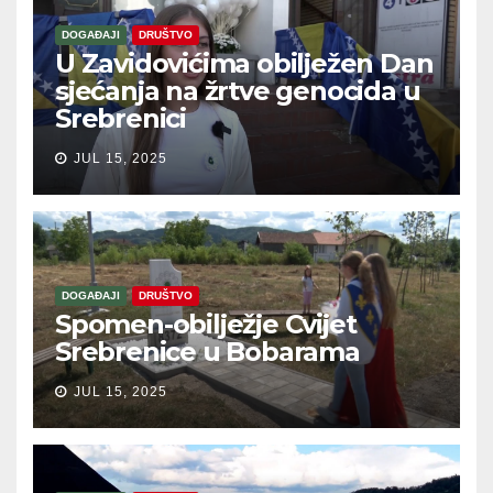
DOGAĐAJI
DRUŠTVO
U Zavidovićima obilježen Dan
sjećanja na žrtve genocida u
Srebrenici
JUL 15, 2025
DOGAĐAJI
DRUŠTVO
Spomen-obilježje Cvijet
Srebrenice u Bobarama
JUL 15, 2025