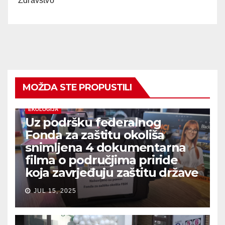
Zdravstvo
MOŽDA STE PROPUSTILI
EKOLOGIJA
Uz podršku federalnog
Fonda za zaštitu okoliša
snimljena 4 dokumentarna
filma o područjima priride
koja zavrjeđuju zaštitu države
JUL 15, 2025