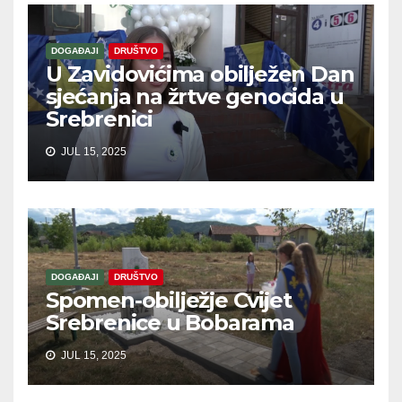
DOGAĐAJI
DRUŠTVO
U Zavidovićima obilježen Dan
sjećanja na žrtve genocida u
Srebrenici
JUL 15, 2025
DOGAĐAJI
DRUŠTVO
Spomen-obilježje Cvijet
Srebrenice u Bobarama
JUL 15, 2025