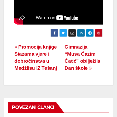
Navigacija
Promocija knjige
Gimnazija
Stazama vjere i
“Musa Ćazim
članaka
dobročinstva u
Ćatić” obilježila
Medžlisu IZ Tešanj
Dan škole
POVEZANI ČLANCI