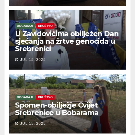
DOGAĐAJI
DRUŠTVO
U Zavidovićima obilježen Dan
sjećanja na žrtve genocida u
Srebrenici
JUL 15, 2025
DOGAĐAJI
DRUŠTVO
Spomen-obilježje Cvijet
Srebrenice u Bobarama
JUL 15, 2025