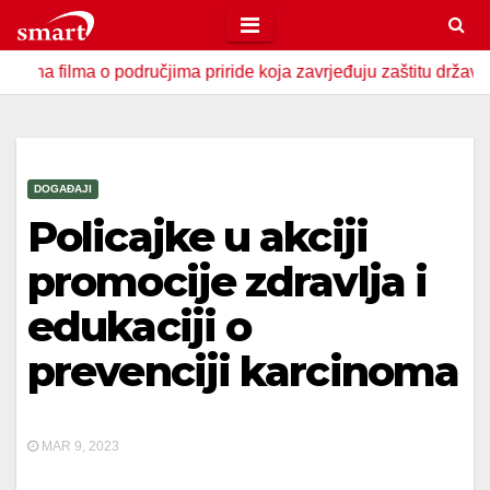
Skip
to
ma o područjima priride koja zavrjeđuju zaštitu države
U 
content
DOGAĐAJI
Policajke u akciji
promocije zdravlja i
edukaciji o
prevenciji karcinoma
MAR 9, 2023