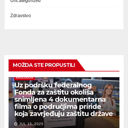
Uncategorized
Zdravstvo
MOŽDA STE PROPUSTILI
EKOLOGIJA
Uz podršku federalnog
Fonda za zaštitu okoliša
snimljena 4 dokumentarna
filma o područjima priride
koja zavrjeđuju zaštitu države
JUL 15, 2025