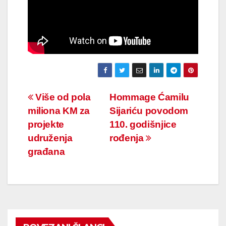
Navigacija
Više od pola
Hommage Ćamilu
miliona KM za
Sijariću povodom
članaka
projekte
110. godišnjice
udruženja
rođenja
građana