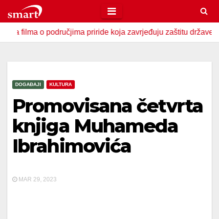
Skip
to
a o područjima priride koja zavrjeđuju zaštitu države
U Za
content
DOGAĐAJI
KULTURA
Promovisana četvrta
knjiga Muhameda
Ibrahimovića
MAR 29, 2023