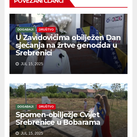
POVEZANI ČLANCI
DOGAĐAJI
DRUŠTVO
U Zavidovićima obilježen Dan
sjećanja na žrtve genocida u
Srebrenici
JUL 15, 2025
DOGAĐAJI
DRUŠTVO
Spomen-obilježje Cvijet
Srebrenice u Bobarama
JUL 15, 2025