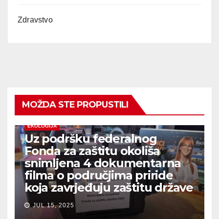
Zdravstvo
MOŽDA STE PROPUSTILI
EKOLOGIJA
Uz podršku federalnog
Fonda za zaštitu okoliša
snimljena 4 dokumentarna
filma o područjima priride
koja zavrjeđuju zaštitu države
JUL 15, 2025