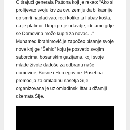
Citirajući generala Pattona koji je rekao: “Ako si
prolijevao svoju krv za ovu zemlju da bi kasnije
do smrti naplaćivao, reci koliko ta ljubav košta,
da je platimo. I kupi prnje odavdje, idi tamo gdje
se Domovina može kupiti za novac…”
Muhamed Ibrahimović je započeo pisanje svoje
nove knjige “Šehid” koju je posvetio svojim
saborcima, bosanskim gazijama, koji svoje
mlade živote dadoše za odbranu naše
domovine, Bosne i Hercegovine. Posebna
promocija za omladinu naselja Šije
organizovana je uz omladinski iftar u džamiji
džemata Šije.