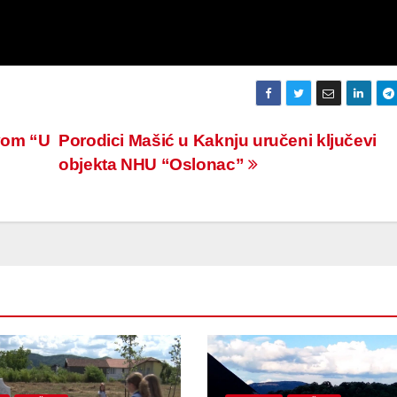
vom “U
Porodici Mašić u Kaknju uručeni ključevi
objekta NHU “Oslonac”