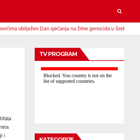
obilježen Dan sjećanja na žrtve genocida u Srebrenici
Sp
TV PROGRAM
Rifata
mira
i i
KATEGORIJE