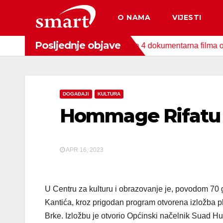
Skip
O NAMA
VIJESTI
to
content
Posljednje objave
a za zaštitu okoliša snimljena 4 dokumentarna filma o područji
DOGAĐAJI
KULTURA
Hommage Rifatu 
APR 16, 2023
U Centru za kulturu i obrazovanje je, povodom 70 
Kantića, kroz prigodan program otvorena izložba pla
Brke. Izložbu je otvorio Općinski načelnik Suad Huski