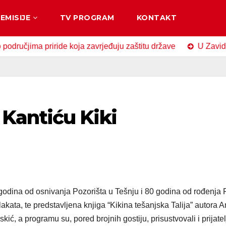
EMISIJE
TV PROGRAM
KONTAKT
ma priride koja zavrjeđuju zaštitu države
U Zavidovićima 
Kantiću Kiki
godina od osnivanja Pozorišta u Tešnju i 80 godina od rođenja 
kata, te predstavljena knjiga “Kikina tešanjska Talija” autora A
ć, a programu su, pored brojnih gostiju, prisustvovali i prijatelj