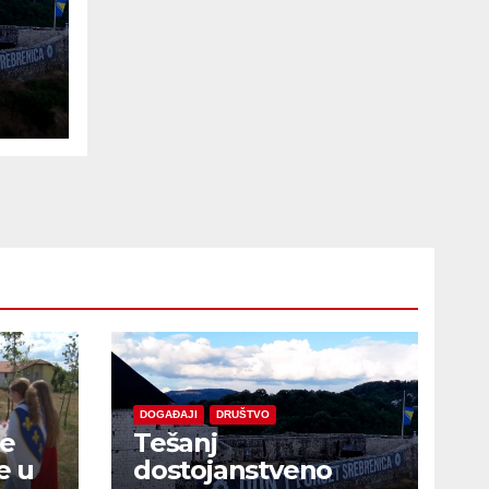
e
DOGAĐAJI
DRUŠTVO
je
Tešanj
e u
dostojanstveno