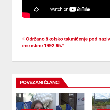
Navigacija
Održano školsko takmičenje pod nazi
ime istine 1992-95.”
članaka
POVEZANI ČLANCI