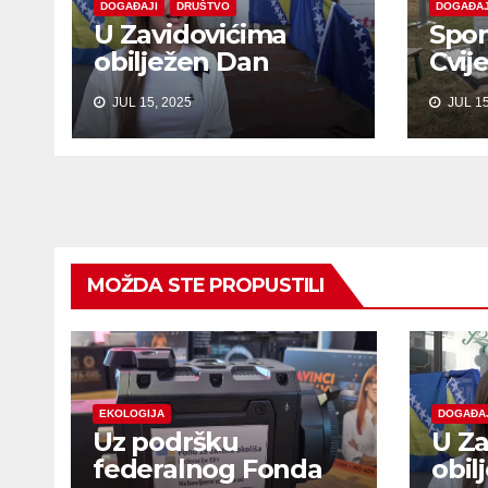
DOGAĐAJI
DRUŠTVO
DOGAĐAJ
U Zavidovićima
Spom
obilježen Dan
Cvij
sjećanja na žrtve
Bob
JUL 15, 2025
JUL 15
genocida u
Srebrenici
MOŽDA STE PROPUSTILI
EKOLOGIJA
DOGAĐA
Uz podršku
U Za
federalnog Fonda
obil